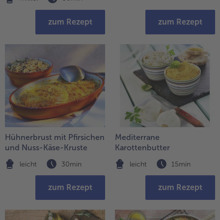
zum Rezept
zum Rezept
Hühnerbrust mit Pfirsichen
Mediterrane
und Nuss-Käse-Kruste
Karottenbutter
leicht
30min
leicht
15min
zum Rezept
zum Rezept