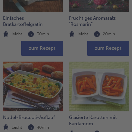
Einfaches
Fruchtiges Aromasalz
Bratkartoffelgratin
"Rosmarin"
leicht
30min
leicht
20min
zum Rezept
zum Rezept
Nudel-Broccoli-Auflauf
Glasierte Karotten mit
Kardamom
leicht
40min