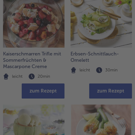
Kaiserschmarren Trifle mit
Erbsen-Schnittlauch-
Sommerfrüchten &
Omelett
Mascarpone Creme
leicht
30min
leicht
20min
zum Rezept
zum Rezept