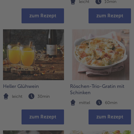
leicht
10min
zum Rezept
zum Rezept
Heller Glühwein
Röschen-Trio-Gratin mit
Schinken
leicht
30min
mittel
60min
zum Rezept
zum Rezept