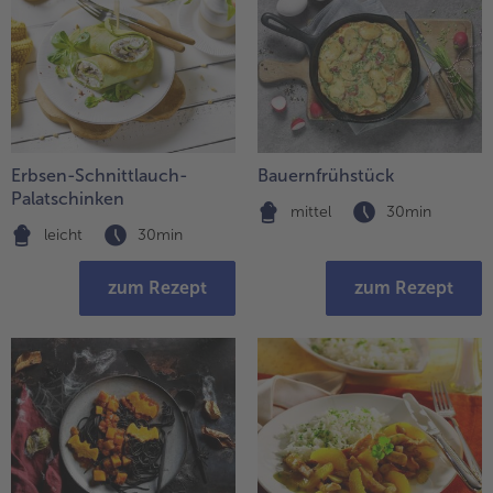
Erbsen-Schnittlauch-
Bauernfrühstück
Palatschinken
mittel
30min
leicht
30min
zum Rezept
zum Rezept