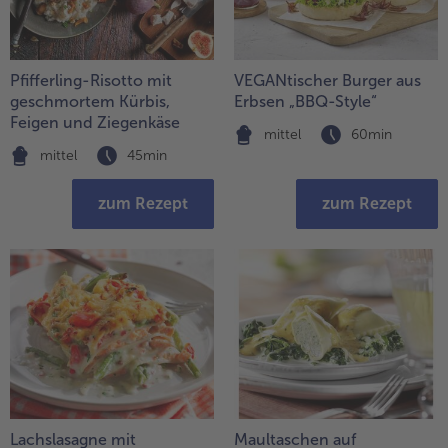
Pfifferling-Risotto mit
VEGANtischer Burger aus
geschmortem Kürbis,
Erbsen „BBQ-Style“
Feigen und Ziegenkäse
mittel
60min
mittel
45min
zum Rezept
zum Rezept
Lachslasagne mit
Maultaschen auf