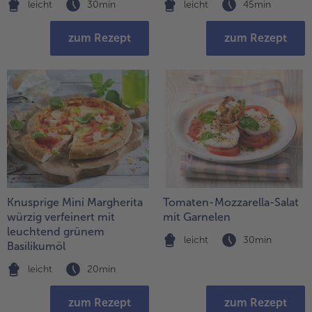
leicht
30min
leicht
45min
zum Rezept
zum Rezept
Knusprige Mini Margherita
Tomaten-Mozzarella-Salat
würzig verfeinert mit
mit Garnelen
leuchtend grünem
leicht
30min
Basilikumöl
leicht
20min
zum Rezept
zum Rezept