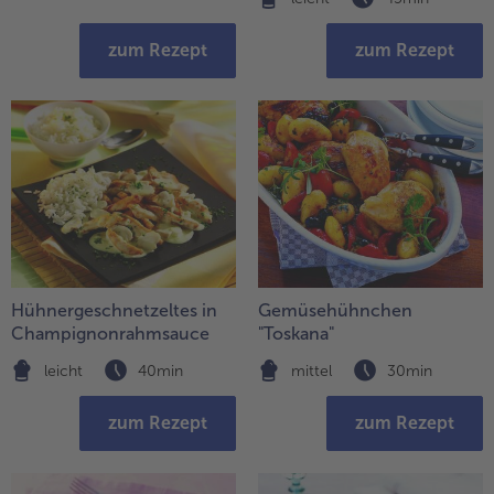
zum Rezept
zum Rezept
Hühnergeschnetzeltes in
Gemüsehühnchen
Champignonrahmsauce
"Toskana"
leicht
40min
mittel
30min
zum Rezept
zum Rezept