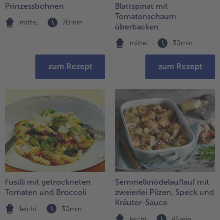
Prinzessbohnen
Blattspinat mit
Tomatenschaum
mittel
70min
überbacken
mittel
30min
zum Rezept
zum Rezept
Fusilli mit getrockneten
Semmelknödelauflauf mit
Tomaten und Broccoli
zweierlei Pilzen, Speck und
Kräuter-Sauce
leicht
30min
leicht
45min