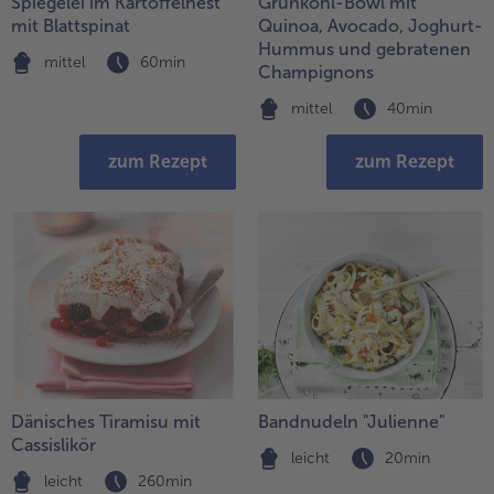
Spiegelei im Kartoffelnest
Grünkohl-Bowl mit
mit Blattspinat
Quinoa, Avocado, Joghurt-
Hummus und gebratenen
mittel
60min
Champignons
mittel
40min
zum Rezept
zum Rezept
Dänisches Tiramisu mit
Bandnudeln "Julienne"
Cassislikör
leicht
20min
leicht
260min