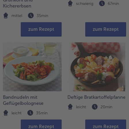
schwierig
67min
Kichererbsen
mittel
35min
zum Rezept
zum Rezept
Bandnudeln mit
Deftige Bratkartoffelpfanne
Geflügelbolognese
leicht
20min
leicht
35min
zum Rezept
zum Rezept