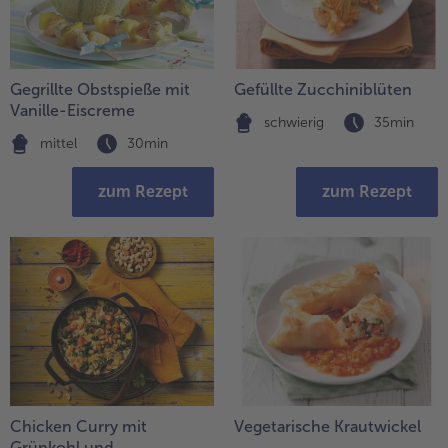
Gegrillte Obstspieße mit
Gefüllte Zucchiniblüten
Vanille-Eiscreme
schwierig
35min
mittel
30min
zum Rezept
zum Rezept
Chicken Curry mit
Vegetarische Krautwickel
Grünkohl und