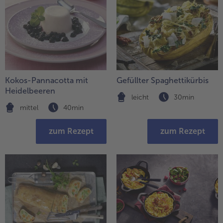
Kokos-Pannacotta mit
Gefüllter Spaghettikürbis
Heidelbeeren
leicht
30min
mittel
40min
zum Rezept
zum Rezept