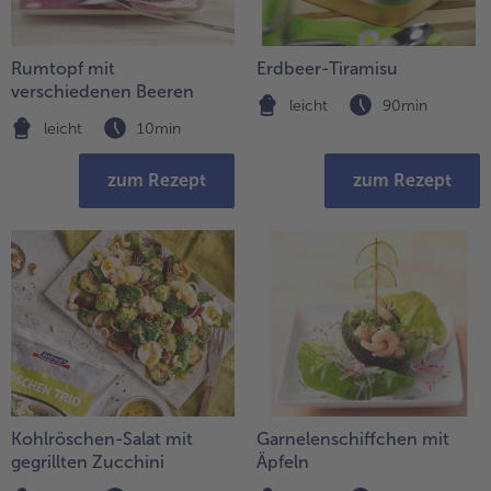
Liste.
alle Hausmannskost & Suppen
Obst
alle Obst
Rumtopf mit
Erdbeer-Tiramisu
Brot & Gebäck
verschiedenen Beeren
alle Brot & Gebäck
leicht
90min
Süße Vielfalt
leicht
10min
alle Süße Vielfalt
Confiserie & Feinkost
zum Rezept
zum Rezept
alle Confiserie & Feinkost
Wein & Spirituosen
alle Wein & Spirituosen
Küchenhelfer
alle Küchenhelfer
Kohlröschen-Salat mit
Garnelenschiffchen mit
gegrillten Zucchini
Äpfeln