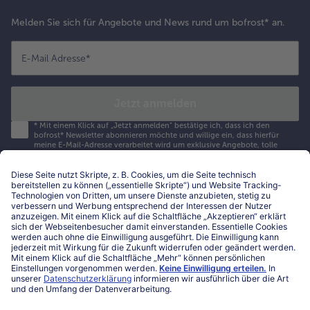
Melden Sie sich für Angebote und News rund um bofrost* an.
E-Mail Adresse
*
Jetzt anmelden
*
Mit einem Klick auf „Jetzt anmelden" bestätige ich, dass ich den
bofrost* Newsletter abonnieren möchte und willige ein, dass hierfür
meine E-Mail-Adresse verarbeitet wird um exklusive Angebote, tolle
Inspirationen und Neuigkeiten rund um bofrost* zu erhalten. Diese
Einwilligung kann jederzeit durch Klick auf den in jedem Newsletter
bereitgestellten Link oder per E-Mail an datenschutz@bofrost.at
widerrufen werden. Durch den Widerruf der Einwilligung wird die
Rechtmäßigkeit der aufgrund der Einwilligung bis zum Widerruf
erfolgten Verarbeitung nicht berührt. Nähere Informationen zum Thema
Datenschutz und zu Ihren Rechten finden Sie in unseren
Datenschutzhinweisen
.
Hilfe & Kontakt