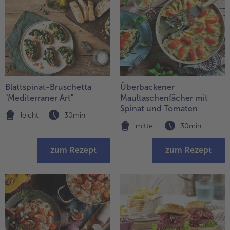
Blattspinat-Bruschetta
Überbackener
"Mediterraner Art"
Maultaschenfächer mit
Spinat und Tomaten
leicht
30min
mittel
30min
zum Rezept
zum Rezept