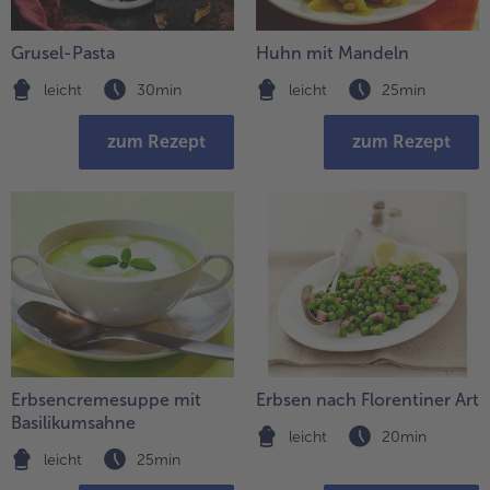
Grusel-Pasta
Huhn mit Mandeln
leicht
30min
leicht
25min
zum Rezept
zum Rezept
Erbsencremesuppe mit
Erbsen nach Florentiner Art
Basilikumsahne
leicht
20min
leicht
25min