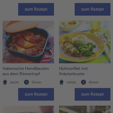
zum Rezept
zum Rezept
Italienische Hendlkeulen
Hühnerfilet mit
aus dem Römertopf
Kräuterkruste
leicht
15min
mittel
45min
zum Rezept
zum Rezept