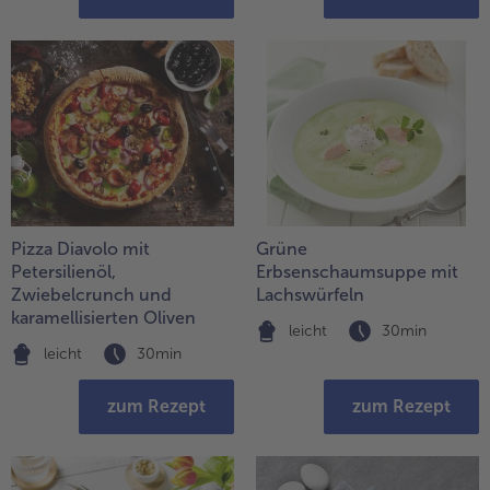
Pizza Diavolo mit
Grüne
Petersilienöl,
Erbsenschaumsuppe mit
Zwiebelcrunch und
Lachswürfeln
karamellisierten Oliven
leicht
30min
leicht
30min
zum Rezept
zum Rezept