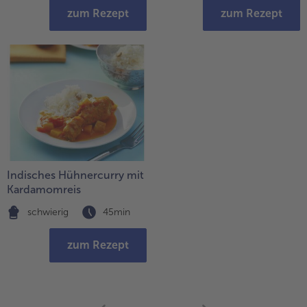
zum Rezept
zum Rezept
Indisches Hühnercurry mit
Kardamomreis
schwierig
45min
zum Rezept
weiter