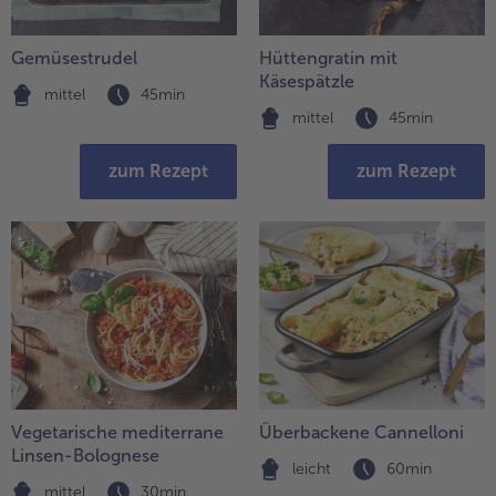
Gemüsestrudel
Hüttengratin mit
Käsespätzle
mittel
45min
mittel
45min
zum Rezept
zum Rezept
Vegetarische mediterrane
Überbackene Cannelloni
Linsen-Bolognese
leicht
60min
mittel
30min