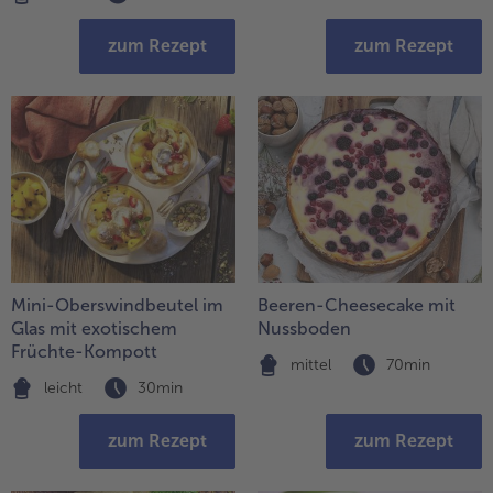
zum Rezept
zum Rezept
Mini-Oberswindbeutel im
Beeren-Cheesecake mit
Glas mit exotischem
Nussboden
Früchte-Kompott
mittel
70min
leicht
30min
zum Rezept
zum Rezept