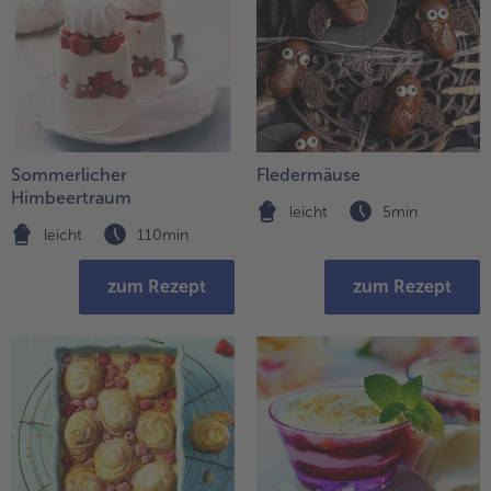
Sommerlicher
Fledermäuse
Himbeertraum
leicht
5min
leicht
110min
zum Rezept
zum Rezept