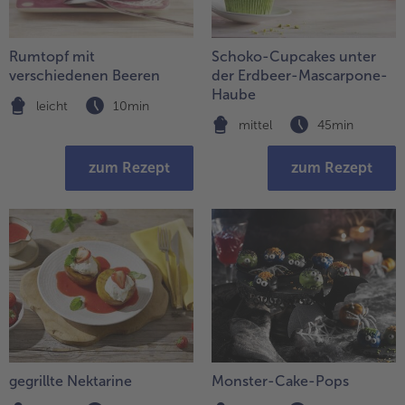
Liste.
alle Hausmannskost & Suppen
Obst
alle Obst
Rumtopf mit
Schoko-Cupcakes unter
Brot & Gebäck
verschiedenen Beeren
der Erdbeer-Mascarpone-
alle Brot & Gebäck
Süße Vielfalt
Haube
leicht
10min
alle Süße Vielfalt
Confiserie & Feinkost
mittel
45min
alle Confiserie & Feinkost
Wein & Spirituosen
zum Rezept
zum Rezept
alle Wein & Spirituosen
Küchenhelfer
alle Küchenhelfer
gegrillte Nektarine
Monster-Cake-Pops