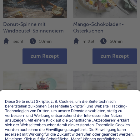
Donut-Spinne mit
Mango-Schokoladen-
Windbeutel-Spinneneiern
Osterkuchen
leicht
10min
mittel
50min
zum Rezept
zum Rezept
Beerige Overnight Oats
Chia-Pudding mit Mango