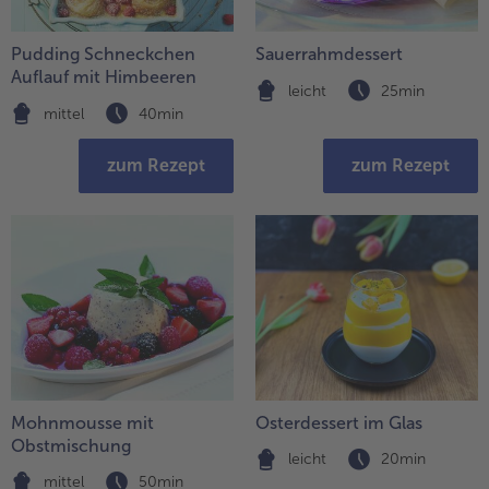
Pudding Schneckchen
Sauerrahmdessert
Auflauf mit Himbeeren
leicht
25min
mittel
40min
zum Rezept
zum Rezept
Mohnmousse mit
Osterdessert im Glas
Obstmischung
leicht
20min
mittel
50min