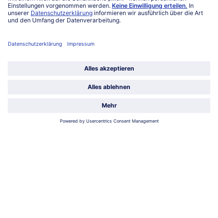
leicht
10min
leicht
45min
zum Rezept
zum Rezept
Vanille-Creme mit
Zweierlei Blitz-Frozen
Fruchtspiegel und
Joghurt mit knuspriger
Mandelspekulatius
Granola
Crumble
leicht
25min
leicht
15min
zum Rezept
zum Rezept