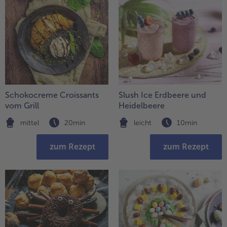
Schokocreme Croissants
Slush Ice Erdbeere und
vom Grill
Heidelbeere
mittel
20min
leicht
10min
zum Rezept
zum Rezept