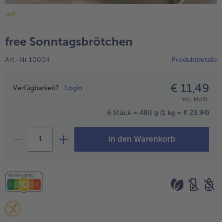
alle Hausmannskost & Suppen
Obst
alle Obst
Brot & Gebäck
free Sonntagsbrötchen
alle Brot & Gebäck
Süße Vielfalt
Art.-Nr.10004
Produktdetails
alle Süße Vielfalt
Confiserie & Feinkost
alle Confiserie & Feinkost
€ 11,49
Preisangabe
Wein & Spirituosen
Verfügbarkeit?
Login
inkl. MwSt.
alle Wein & Spirituosen
Küchenhelfer
6 Stück = 480 g
(1 kg = € 23,94)
alle Küchenhelfer
in den Warenkorb