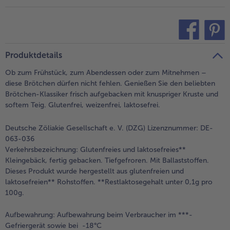
teilen
pin it
Produktdetails
Ob zum Frühstück, zum Abendessen oder zum Mitnehmen –
diese Brötchen dürfen nicht fehlen. Genießen Sie den beliebten
Brötchen-Klassiker frisch aufgebacken mit knuspriger Kruste und
softem Teig. Glutenfrei, weizenfrei, laktosefrei.
Deutsche Zöliakie Gesellschaft e. V. (DZG) Lizenznummer: DE-
063-036
Verkehrsbezeichnung:
Glutenfreies und laktosefreies**
Kleingebäck, fertig gebacken. Tiefgefroren. Mit Ballaststoffen.
Dieses Produkt wurde hergestellt aus glutenfreien und
laktosefreien** Rohstoffen. **Restlaktosegehalt unter 0,1g pro
100g.
Aufbewahrung:
Aufbewahrung beim Verbraucher im ***-
Gefriergerät sowie bei -18°C