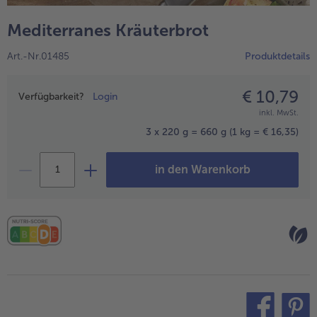
alle Hausmannskost & Suppen
Obst
Mediterranes Kräuterbrot
alle Obst
Brot & Gebäck
Art.-Nr.01485
Produktdetails
alle Brot & Gebäck
Süße Vielfalt
alle Süße Vielfalt
€ 10,79
Preisangabe
Confiserie & Feinkost
Verfügbarkeit?
Login
inkl. MwSt.
alle Confiserie & Feinkost
Wein & Spirituosen
3 x 220 g = 660 g
(1 kg = € 16,35)
alle Wein & Spirituosen
Küchenhelfer
in den Warenkorb
alle Küchenhelfer