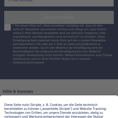
E-Mail Adresse
*
Jetzt anmelden
*
Mit einem Klick auf „Jetzt anmelden" bestätige ich, dass ich den
bofrost* Newsletter abonnieren möchte und willige ein, dass hierfür
meine E-Mail-Adresse verarbeitet wird um exklusive Angebote, tolle
Inspirationen und Neuigkeiten rund um bofrost* zu erhalten. Diese
Einwilligung kann jederzeit durch Klick auf den in jedem Newsletter
bereitgestellten Link oder per E-Mail an datenschutz@bofrost.at
widerrufen werden. Durch den Widerruf der Einwilligung wird die
Rechtmäßigkeit der aufgrund der Einwilligung bis zum Widerruf
erfolgten Verarbeitung nicht berührt. Nähere Informationen zum Thema
Datenschutz und zu Ihren Rechten finden Sie in unseren
Datenschutzhinweisen
.
Hilfe & Kontakt
Niederlassungen
Kontakt