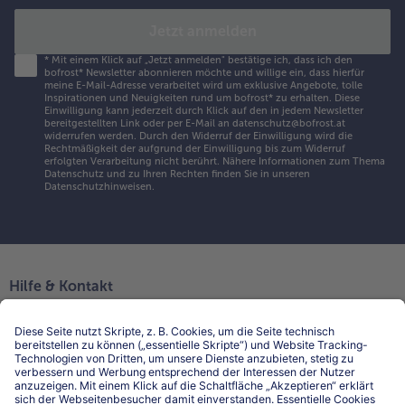
Jetzt anmelden
*
Mit einem Klick auf „Jetzt anmelden" bestätige ich, dass ich den
bofrost* Newsletter abonnieren möchte und willige ein, dass hierfür
meine E-Mail-Adresse verarbeitet wird um exklusive Angebote, tolle
Inspirationen und Neuigkeiten rund um bofrost* zu erhalten. Diese
Einwilligung kann jederzeit durch Klick auf den in jedem Newsletter
bereitgestellten Link oder per E-Mail an datenschutz@bofrost.at
widerrufen werden. Durch den Widerruf der Einwilligung wird die
Rechtmäßigkeit der aufgrund der Einwilligung bis zum Widerruf
erfolgten Verarbeitung nicht berührt. Nähere Informationen zum Thema
Datenschutz und zu Ihren Rechten finden Sie in unseren
Datenschutzhinweisen
.
Hilfe & Kontakt
Niederlassungen
Kontakt
FAQ