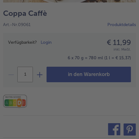
alle Hausmannskost & Suppen
Obst
Coppa Caffè
alle Obst
Brot & Gebäck
Art.-Nr.09061
Produktdetails
alle Brot & Gebäck
Süße Vielfalt
alle Süße Vielfalt
€ 11,99
Preisangabe
Confiserie & Feinkost
Verfügbarkeit?
Login
inkl. MwSt.
alle Confiserie & Feinkost
Wein & Spirituosen
6 x 70 g = 780 ml
(1 l = € 15,37)
alle Wein & Spirituosen
Küchenhelfer
in den Warenkorb
alle Küchenhelfer