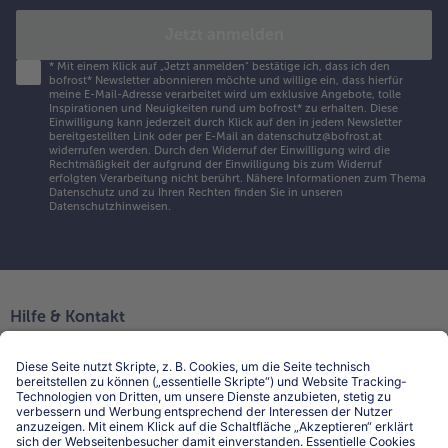
Jetzt anmelden
*
Mit einem Klick auf „Jetzt anmelden" bestätige ich, dass ich den
bofrost* Newsletter abonnieren möchte und willige ein, dass hierfür
meine E-Mail-Adresse verarbeitet wird um exklusive Angebote, tolle
Inspirationen und Neuigkeiten rund um bofrost* zu erhalten. Diese
Einwilligung kann jederzeit durch Klick auf den in jedem Newsletter
bereitgestellten Link oder per E-Mail an datenschutz@bofrost.at
widerrufen werden. Durch den Widerruf der Einwilligung wird die
Rechtmäßigkeit der aufgrund der Einwilligung bis zum Widerruf
erfolgten Verarbeitung nicht berührt. Nähere Informationen zum Thema
Datenschutz und zu Ihren Rechten finden Sie in unseren
Datenschutzhinweisen
.
Hilfe & Kontakt
Niederlassungen
Kontakt
FAQ