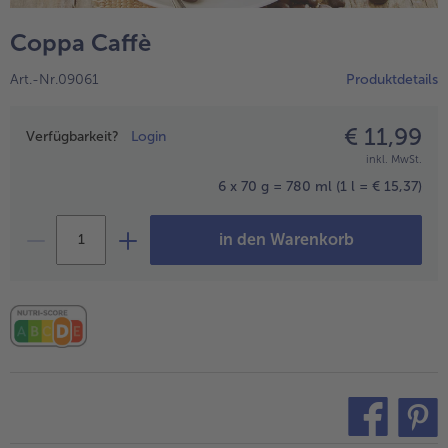
alle Hausmannskost & Suppen
Obst
Coppa Caffè
alle Obst
Brot & Gebäck
Art.-Nr.09061
Produktdetails
alle Brot & Gebäck
Süße Vielfalt
alle Süße Vielfalt
€ 11,99
Preisangabe
Confiserie & Feinkost
Verfügbarkeit?
Login
inkl. MwSt.
alle Confiserie & Feinkost
Wein & Spirituosen
6 x 70 g = 780 ml
(1 l = € 15,37)
alle Wein & Spirituosen
Küchenhelfer
in den Warenkorb
alle Küchenhelfer