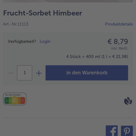
alle Hausmannskost & Suppen
Obst
Frucht-Sorbet Himbeer
alle Obst
Brot & Gebäck
Art.-Nr.11113
Produktdetails
alle Brot & Gebäck
Süße Vielfalt
alle Süße Vielfalt
€ 8,79
Preisangabe
Confiserie & Feinkost
Verfügbarkeit?
Login
inkl. MwSt.
alle Confiserie & Feinkost
Wein & Spirituosen
4 Stück = 400 ml
(1 l = € 21,98)
alle Wein & Spirituosen
Küchenhelfer
in den Warenkorb
alle Küchenhelfer