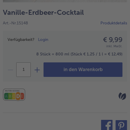
alle Hausmannskost & Suppen
Obst
Vanille-Erdbeer-Cocktail
alle Obst
Brot & Gebäck
Art.-Nr.15148
Produktdetails
alle Brot & Gebäck
Süße Vielfalt
alle Süße Vielfalt
€ 9,99
Preisangabe
Confiserie & Feinkost
Verfügbarkeit?
Login
inkl. MwSt.
alle Confiserie & Feinkost
Wein & Spirituosen
8 Stück = 800 ml
(Stück € 1,25 / 1 l = € 12,49)
alle Wein & Spirituosen
Küchenhelfer
in den Warenkorb
alle Küchenhelfer