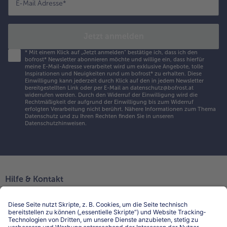
E-Mail Adresse
*
Jetzt anmelden
*
Mit einem Klick auf „Jetzt anmelden" bestätige ich, dass ich den
bofrost* Newsletter abonnieren möchte und willige ein, dass hierfür
meine E-Mail-Adresse verarbeitet wird um exklusive Angebote, tolle
Inspirationen und Neuigkeiten rund um bofrost* zu erhalten. Diese
Einwilligung kann jederzeit durch Klick auf den in jedem Newsletter
bereitgestellten Link oder per E-Mail an datenschutz@bofrost.at
widerrufen werden. Durch den Widerruf der Einwilligung wird die
Rechtmäßigkeit der aufgrund der Einwilligung bis zum Widerruf
erfolgten Verarbeitung nicht berührt. Nähere Informationen zum Thema
Datenschutz und zu Ihren Rechten finden Sie in unseren
Datenschutzhinweisen
.
Hilfe & Kontakt
Niederlassungen
Kontakt