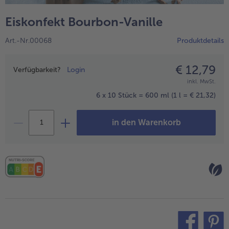
alle Hausmannskost & Suppen
Obst
Eiskonfekt Bourbon-Vanille
alle Obst
Brot & Gebäck
Art.-Nr.00068
Produktdetails
alle Brot & Gebäck
Süße Vielfalt
alle Süße Vielfalt
€ 12,79
Preisangabe
Confiserie & Feinkost
Verfügbarkeit?
Login
inkl. MwSt.
alle Confiserie & Feinkost
Wein & Spirituosen
6 x 10 Stück = 600 ml
(1 l = € 21,32)
alle Wein & Spirituosen
Küchenhelfer
in den Warenkorb
alle Küchenhelfer