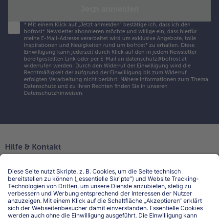
Jetzt anmelden
*
Mit einem Klick auf „Jetzt anmelden" bestätige ich, dass ich den
bofrost* Newsletter abonnieren möchte und willige ein, dass hierfür
meine E-Mail-Adresse verarbeitet wird um exklusive Angebote, tolle
Inspirationen und Neuigkeiten rund um bofrost* zu erhalten. Diese
Einwilligung kann jederzeit durch Klick auf den in jedem Newsletter
bereitgestellten Link oder per E-Mail an datenschutz@bofrost.at
widerrufen werden. Durch den Widerruf der Einwilligung wird die
Rechtmäßigkeit der aufgrund der Einwilligung bis zum Widerruf
erfolgten Verarbeitung nicht berührt. Nähere Informationen zum Thema
Datenschutz und zu Ihren Rechten finden Sie in unseren
Datenschutzhinweisen
.
Hilfe & Kontakt
Niederlassungen
Kontakt
FAQ