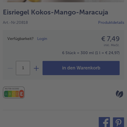
alle Hausmannskost & Suppen
Obst
Eisriegel Kokos-Mango-Maracuja
alle Obst
Brot & Gebäck
Art.-Nr.20818
Produktdetails
alle Brot & Gebäck
Süße Vielfalt
alle Süße Vielfalt
€ 7,49
Preisangabe
Confiserie & Feinkost
Verfügbarkeit?
Login
inkl. MwSt.
alle Confiserie & Feinkost
Wein & Spirituosen
6 Stück = 300 ml
(1 l = € 24,97)
alle Wein & Spirituosen
Küchenhelfer
in den Warenkorb
alle Küchenhelfer