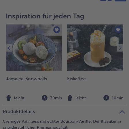
teilen
pin it
Inspiration für jeden Tag
Jamaica-Snowballs
Eiskaffee
n
leicht
30min
leicht
10min
Produktdetails
Cremiges Vanilleeis mit echter Bourbon-Vanille. Der Klassiker in
unwiderstehlicher Premiumqualität.