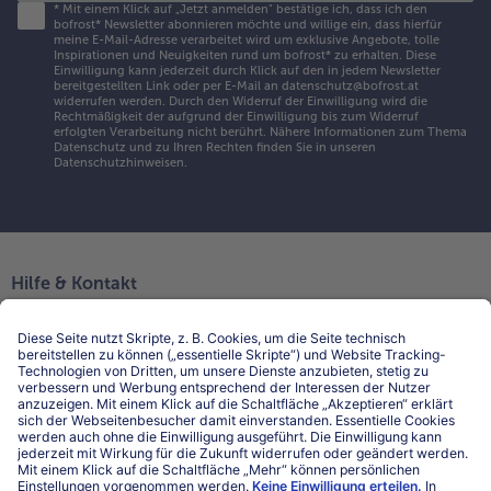
*
Mit einem Klick auf „Jetzt anmelden" bestätige ich, dass ich den
bofrost* Newsletter abonnieren möchte und willige ein, dass hierfür
meine E-Mail-Adresse verarbeitet wird um exklusive Angebote, tolle
Inspirationen und Neuigkeiten rund um bofrost* zu erhalten. Diese
Einwilligung kann jederzeit durch Klick auf den in jedem Newsletter
bereitgestellten Link oder per E-Mail an datenschutz@bofrost.at
widerrufen werden. Durch den Widerruf der Einwilligung wird die
Rechtmäßigkeit der aufgrund der Einwilligung bis zum Widerruf
erfolgten Verarbeitung nicht berührt. Nähere Informationen zum Thema
Datenschutz und zu Ihren Rechten finden Sie in unseren
Datenschutzhinweisen
.
Hilfe & Kontakt
Niederlassungen
Kontakt
FAQ
Service