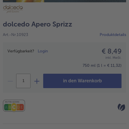
alle Hausmannskost & Suppen
Obst
alle Obst
Brot & Gebäck
dolcedo Apero Sprizz
alle Brot & Gebäck
Süße Vielfalt
Art.-Nr.10923
Produktdetails
alle Süße Vielfalt
Confiserie & Feinkost
alle Confiserie & Feinkost
€ 8,49
Preisangabe
Wein & Spirituosen
Verfügbarkeit?
Login
inkl. MwSt.
alle Wein & Spirituosen
Küchenhelfer
750 ml
(1 l = € 11,32)
alle Küchenhelfer
in den Warenkorb