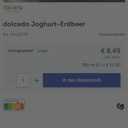
alle Hausmannskost & Suppen
Obst
alle Obst
Brot & Gebäck
dolcedo Joghurt-Erdbeer
alle Brot & Gebäck
Süße Vielfalt
Art.-Nr.10779
Produktdetails
alle Süße Vielfalt
Confiserie & Feinkost
alle Confiserie & Feinkost
€ 8,49
Preisangabe
Wein & Spirituosen
Verfügbarkeit?
Login
inkl. MwSt.
alle Wein & Spirituosen
Küchenhelfer
750 ml
(1 l = € 11,32)
alle Küchenhelfer
in den Warenkorb