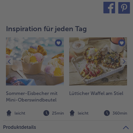
teilen
pin it
Inspiration für jeden Tag
Sommer-Eisbecher mit
Lütticher Waffel am Stiel
Mini-Oberswindbeutel
n
leicht
25min
leicht
360min
Produktdetails