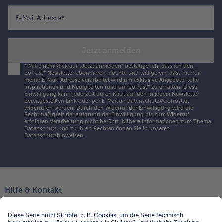
E-Mail Adresse
*
Jetzt anmelden
*
Mit einem Klick auf „Jetzt anmelden" bestätige ich, dass ich den
bofrost* Newsletter abonnieren möchte und willige ein, dass hierfür
meine E-Mail-Adresse verarbeitet wird um exklusive Angebote, tolle
Inspirationen und Neuigkeiten rund um bofrost* zu erhalten. Diese
Einwilligung kann jederzeit durch Klick auf den in jedem Newsletter
bereitgestellten Link oder per E-Mail an datenschutz@bofrost.at
widerrufen werden. Durch den Widerruf der Einwilligung wird die
Rechtmäßigkeit der aufgrund der Einwilligung bis zum Widerruf
erfolgten Verarbeitung nicht berührt. Nähere Informationen zum Thema
Datenschutz und zu Ihren Rechten finden Sie in unseren
Datenschutzhinweisen
.
Hilfe & Kontakt
Niederlassungen