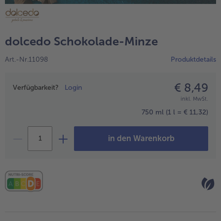
alle Hausmannskost & Suppen
Obst
alle Obst
Brot & Gebäck
dolcedo Schokolade-Minze
alle Brot & Gebäck
Süße Vielfalt
Art.-Nr.11098
Produktdetails
alle Süße Vielfalt
Confiserie & Feinkost
alle Confiserie & Feinkost
€ 8,49
Preisangabe
Wein & Spirituosen
Verfügbarkeit?
Login
inkl. MwSt.
alle Wein & Spirituosen
Küchenhelfer
750 ml
(1 l = € 11,32)
alle Küchenhelfer
in den Warenkorb