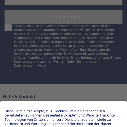
Jetzt anmelden
*
Mit einem Klick auf „Jetzt anmelden" bestätige ich, dass ich den
bofrost* Newsletter abonnieren möchte und willige ein, dass hierfür
meine E-Mail-Adresse verarbeitet wird um exklusive Angebote, tolle
Inspirationen und Neuigkeiten rund um bofrost* zu erhalten. Diese
Einwilligung kann jederzeit durch Klick auf den in jedem Newsletter
bereitgestellten Link oder per E-Mail an datenschutz@bofrost.at
widerrufen werden. Durch den Widerruf der Einwilligung wird die
Rechtmäßigkeit der aufgrund der Einwilligung bis zum Widerruf
erfolgten Verarbeitung nicht berührt. Nähere Informationen zum Thema
Datenschutz und zu Ihren Rechten finden Sie in unseren
Datenschutzhinweisen
.
Hilfe & Kontakt
Niederlassungen
Kontakt
FAQ