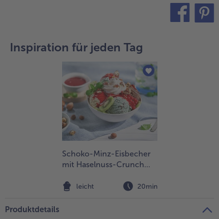
teilen
pin it
Inspiration für jeden Tag
Schoko-Minz-Eisbecher
mit Haselnuss-Crunch
und roter Johannisbeere
leicht
20min
Produktdetails