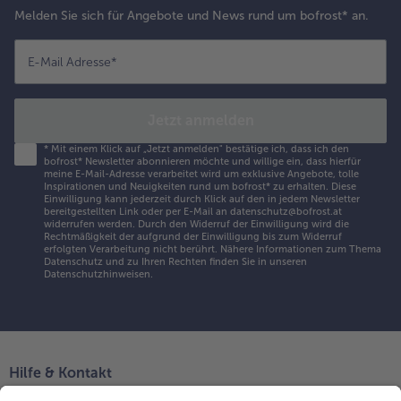
Melden Sie sich für Angebote und News rund um bofrost* an.
E-Mail Adresse
*
Jetzt anmelden
*
Mit einem Klick auf „Jetzt anmelden" bestätige ich, dass ich den
bofrost* Newsletter abonnieren möchte und willige ein, dass hierfür
meine E-Mail-Adresse verarbeitet wird um exklusive Angebote, tolle
Inspirationen und Neuigkeiten rund um bofrost* zu erhalten. Diese
Einwilligung kann jederzeit durch Klick auf den in jedem Newsletter
bereitgestellten Link oder per E-Mail an datenschutz@bofrost.at
widerrufen werden. Durch den Widerruf der Einwilligung wird die
Rechtmäßigkeit der aufgrund der Einwilligung bis zum Widerruf
erfolgten Verarbeitung nicht berührt. Nähere Informationen zum Thema
Datenschutz und zu Ihren Rechten finden Sie in unseren
Datenschutzhinweisen
.
Hilfe & Kontakt