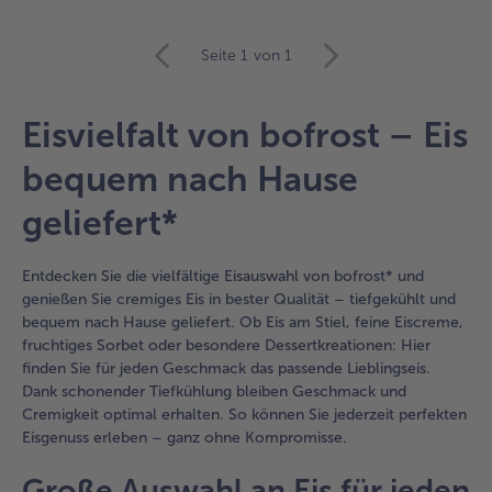
weiter
Seite 1
von 1
mit
der
Artikel-
Eisvielfalt von bofrost – Eis
Übersicht.
Es
bequem nach Hause
befinden
sich
geliefert*
16
Artikel
in
Entdecken Sie die vielfältige Eisauswahl von bofrost* und
der
genießen Sie cremiges Eis in bester Qualität – tiefgekühlt und
Liste.
bequem nach Hause geliefert. Ob Eis am Stiel, feine Eiscreme,
fruchtiges Sorbet oder besondere Dessertkreationen: Hier
finden Sie für jeden Geschmack das passende Lieblingseis.
Dank schonender Tiefkühlung bleiben Geschmack und
Cremigkeit optimal erhalten. So können Sie jederzeit perfekten
Eisgenuss erleben – ganz ohne Kompromisse.
Große Auswahl an Eis für jeden