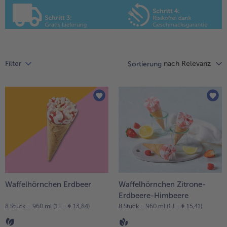
Liste.
alle Hausmannskost & Suppen
Obst
alle Obst
Brot & Gebäck
alle Brot & Gebäck
Süße Vielfalt
nach Relevanz
Filter
Sortierung
alle Süße Vielfalt
Confiserie & Feinkost
alle Confiserie & Feinkost
Wein & Spirituosen
alle Wein & Spirituosen
Küchenhelfer
alle Küchenhelfer
Waffelhörnchen Erdbeer
Waffelhörnchen Zitrone-
Erdbeere-Himbeere
8 Stück = 960 ml (1 l = € 13,84)
8 Stück = 960 ml (1 l = € 15,41)