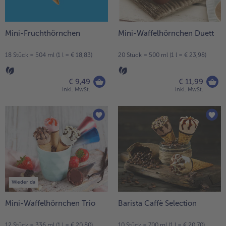
Mini-Fruchthörnchen
Mini-Waffelhörnchen Duett
18 Stück = 504 ml (1 l = € 18,83)
20 Stück = 500 ml (1 l = € 23,98)
€ 9,49
€ 11,99
inkl. MwSt.
inkl. MwSt.
Wieder da
Mini-Waffelhörnchen Trio
Barista Caffè Selection
12 Stück = 336 ml (1 l = € 20,80)
10 Stück = 700 ml (1 l = € 20,70)