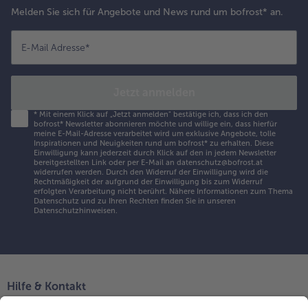
Melden Sie sich für Angebote und News rund um bofrost* an.
E-Mail Adresse
*
Jetzt anmelden
*
Mit einem Klick auf „Jetzt anmelden" bestätige ich, dass ich den
bofrost* Newsletter abonnieren möchte und willige ein, dass hierfür
meine E-Mail-Adresse verarbeitet wird um exklusive Angebote, tolle
Inspirationen und Neuigkeiten rund um bofrost* zu erhalten. Diese
Einwilligung kann jederzeit durch Klick auf den in jedem Newsletter
bereitgestellten Link oder per E-Mail an datenschutz@bofrost.at
widerrufen werden. Durch den Widerruf der Einwilligung wird die
Rechtmäßigkeit der aufgrund der Einwilligung bis zum Widerruf
erfolgten Verarbeitung nicht berührt. Nähere Informationen zum Thema
Datenschutz und zu Ihren Rechten finden Sie in unseren
Datenschutzhinweisen
.
Hilfe & Kontakt