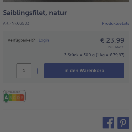
alle Hausmannskost & Suppen
Obst
Saiblingsfilet, natur
alle Obst
Brot & Gebäck
Art.-Nr.03503
Produktdetails
alle Brot & Gebäck
Süße Vielfalt
alle Süße Vielfalt
€ 23,99
Preisangabe
Confiserie & Feinkost
Verfügbarkeit?
Login
inkl. MwSt.
alle Confiserie & Feinkost
Wein & Spirituosen
3 Stück = 300 g
(1 kg = € 79,97)
alle Wein & Spirituosen
Küchenhelfer
in den Warenkorb
alle Küchenhelfer