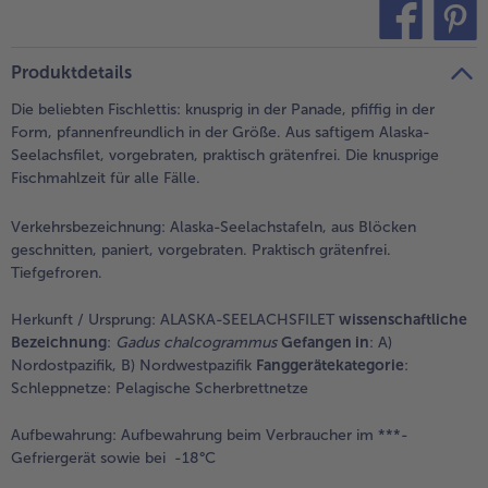
teilen
pin it
Produktdetails
Die beliebten Fischlettis: knusprig in der Panade, pfiffig in der
Form, pfannenfreundlich in der Größe. Aus saftigem Alaska-
Seelachsfilet, vorgebraten, praktisch grätenfrei. Die knusprige
Fischmahlzeit für alle Fälle.
Verkehrsbezeichnung:
Alaska-Seelachstafeln, aus Blöcken
geschnitten, paniert, vorgebraten. Praktisch grätenfrei.
Tiefgefroren.
Herkunft / Ursprung:
ALASKA-SEELACHSFILET
wissenschaftliche
Bezeichnung
:
Gadus chalcogrammus
Gefangen in
: A)
Nordostpazifik, B) Nordwestpazifik
Fanggerätekategorie
:
Schleppnetze: Pelagische Scherbrettnetze
Aufbewahrung:
Aufbewahrung beim Verbraucher im ***-
Gefriergerät sowie bei -18°C