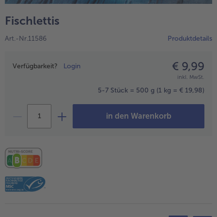
alle Hausmannskost & Suppen
Obst
Fischlettis
alle Obst
Brot & Gebäck
Art.-Nr.11586
Produktdetails
alle Brot & Gebäck
Süße Vielfalt
alle Süße Vielfalt
€ 9,99
Preisangabe
Confiserie & Feinkost
Verfügbarkeit?
Login
inkl. MwSt.
alle Confiserie & Feinkost
Wein & Spirituosen
5-7 Stück = 500 g
(1 kg = € 19,98)
alle Wein & Spirituosen
Küchenhelfer
in den Warenkorb
alle Küchenhelfer