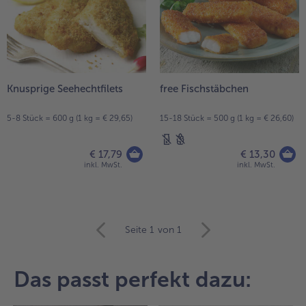
Knusprige Seehechtfilets
free Fischstäbchen
5-8 Stück = 600 g (1 kg = € 29,65)
15-18 Stück = 500 g (1 kg = € 26,60)
€ 17,79
€ 13,30
inkl. MwSt.
inkl. MwSt.
weiter
Seite 1
von 1
mit
der
Artikel-
Das passt perfekt dazu:
Übersicht.
Es