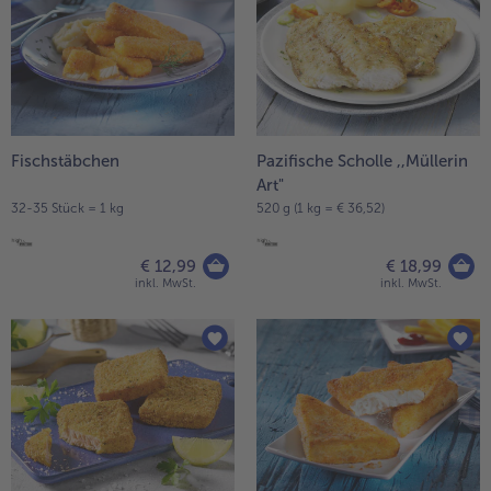
Fischstäbchen
Pazifische Scholle ,,Müllerin
Art"
32-35 Stück = 1 kg
520 g (1 kg = € 36,52)
€ 12,99
€ 18,99
inkl. MwSt.
inkl. MwSt.