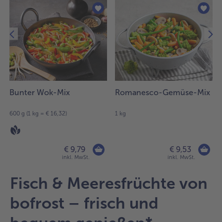
befinden
sich
18
Artikel
in
der
Liste.
Bunter Wok-Mix
Romanesco-Gemüse-Mix
600 g (1 kg = € 16,32)
1 kg
€ 9,79
€ 9,53
inkl. MwSt.
inkl. MwSt.
Fisch & Meeresfrüchte von
bofrost – frisch und