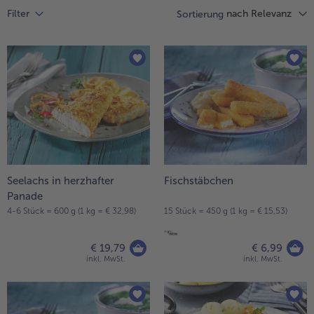
Liste.
alle Hausmannskost & Suppen
nach Relevanz
Filter
Sortierung
Obst
alle Obst
Brot & Gebäck
alle Brot & Gebäck
Süße Vielfalt
alle Süße Vielfalt
Confiserie & Feinkost
alle Confiserie & Feinkost
Wein & Spirituosen
alle Wein & Spirituosen
Küchenhelfer
alle Küchenhelfer
Seelachs in herzhafter
Fischstäbchen
Panade
4-6 Stück = 600 g (1 kg = € 32,98)
15 Stück = 450 g (1 kg = € 15,53)
€ 19,79
€ 6,99
inkl. MwSt.
inkl. MwSt.