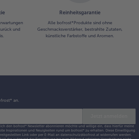
ie
Reinheitsgarantie
 Erwartungen
Alle bofrost*Produkte sind ohne
zurück und
Geschmacksverstärker, bestrahlte Zutaten,
s.
künstliche Farbstoffe und Aromen.
frost* an.
Jetzt anmelden
 ich den bofrost* Newsletter abonnieren möchte und willige ein, dass hierfür meine
olle Inspirationen und Neuigkeiten rund um bofrost* zu erhalten. Diese Einwilligung
ereitgestellten Link oder per E-Mail an datenschutz@bofrost.at widerrufen werden.