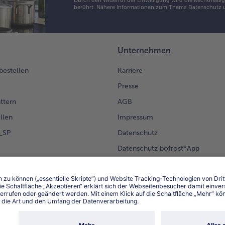
Durch den Widerruf der Einwilligung wird die Rechtmäßigk
berührt. Nähere Informationen zum Thema Datenschutz u
Unternehmen
 bestellen
Karriere
Presse
ättern
AGB
llen
Impressum
g_SP
Datenschutz
Datenschutz bofrost*App
en Kunden
Erklärung zur Barrierefreiheit