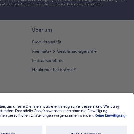
eit der aufgrund der Einwilligung bis zum Widerruf erfolgten Verarbeitung nicht
nd zu Ihren Rechten finden Sie in unseren
Datenschutzhinweisen
.
Über uns
Produktqualität
Reinheits- & Geschmacksgarantie
Einkaufserlebnis
Neukunde bei bofrost*
Land / Sprache wählen