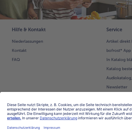
Hilfe & Kontakt
Service
Niederlassungen
Artikel direkt
Kontakt
bofrost* App
FAQ
In Katalog bl
Katalog beste
Audiokatalo
Newsletter
Kunden werb