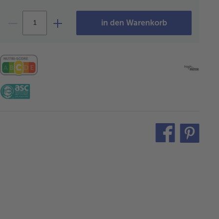
in den Warenkorb
teilen
pin
it