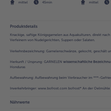
mittel
45min
mittel
Produktdetails
Knackige, saftige Königsgarnelen aus Aquakulturen, direkt nach 
Verfeinern von Nudelgerichten, Suppen oder Salaten.
Verkehrsbezeichnung:
Garnelenschwänze, gekocht, geschält und
Herkunft / Ursprung:
GARNELEN
wissenschaftliche Bezeichn
Honduras
Aufbewahrung:
Aufbewahrung beim Verbraucher im ***-Gefrier
Inverkehrbringer:
www.bofrost.com bofrost* An der Oelmühle 6
Nährwerte