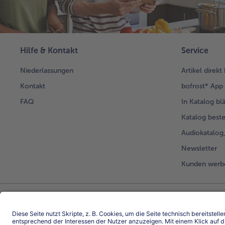
Hilfe & Kontakt
Service
Niederlassungen
Artikel direkt
Kontakt
bofrost* App
FAQ
In Katalog bl
Katalog beste
Audiokatalo
Newsletter
Kunden werb