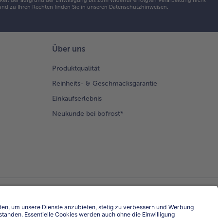
eit der aufgrund der Einwilligung bis zum Widerruf erfolgten Verarbeitung nicht
nd zu Ihren Rechten finden Sie in unseren
Datenschutzhinweisen
.
Über uns
Produktqualität
Reinheits- & Geschmacksgarantie
Einkaufserlebnis
Neukunde bei bofrost*
Land / Sprache wählen