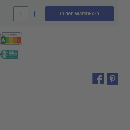
in den Warenkorb
teilen
pin
it