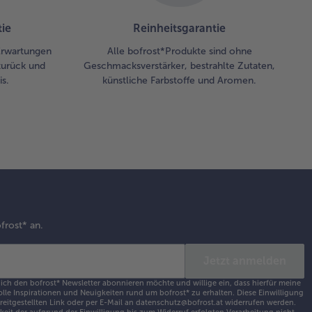
ie
Reinheitsgarantie
 Erwartungen
Alle bofrost*Produkte sind ohne
zurück und
Geschmacksverstärker, bestrahlte Zutaten,
s.
künstliche Farbstoffe und Aromen.
frost* an.
Jetzt anmelden
 ich den bofrost* Newsletter abonnieren möchte und willige ein, dass hierfür meine
olle Inspirationen und Neuigkeiten rund um bofrost* zu erhalten. Diese Einwilligung
ereitgestellten Link oder per E-Mail an datenschutz@bofrost.at widerrufen werden.