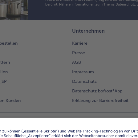
Durch den Widerruf der Einwilligung wird die Rechtmäßigk
berührt. Nähere Informationen zum Thema Datenschutz u
Unternehmen
 bestellen
Karriere
Presse
ättern
AGB
llen
Impressum
g_SP
Datenschutz
Datenschutz bofrost*App
en Kunden
Erklärung zur Barrierefreiheit