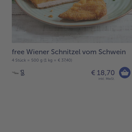
free Wiener Schnitzel vom Schwein
4 Stück = 500 g (1 kg = € 37,40)
€ 18,70
inkl. MwSt.
weiter
mit
der