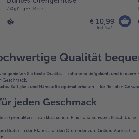
Buntes Ofengemüse
750 g (1 kg = € 14,65)
€ 10,99
inkl. MwSt.
hochwertige Qualität bequ
* und genießen Sie beste Qualität – schonend tiefgekühlt und bequem 
en Geschmack.
he, Saftigkeit und Nährstoffe optimal erhalten – für flexiblen Genuss j
 für jeden Geschmack
leischprodukten – von klassischem Rind- und Schweinefleisch bis hin z
i.
 zum Braten in der Pfanne, für den Ofen oder zum Grillen. Vom schnell
en.