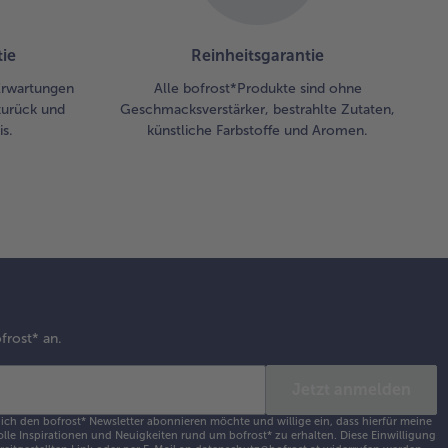
ie
Reinheitsgarantie
 Erwartungen
Alle bofrost*Produkte sind ohne
zurück und
Geschmacksverstärker, bestrahlte Zutaten,
s.
künstliche Farbstoffe und Aromen.
frost* an.
Jetzt anmelden
 ich den bofrost* Newsletter abonnieren möchte und willige ein, dass hierfür meine
olle Inspirationen und Neuigkeiten rund um bofrost* zu erhalten. Diese Einwilligung