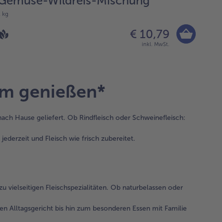
Gemüse-Wildreis-Mischung
Ka
1 kg
1 kg
€ 10,79
inkl. MwSt.
em genießen*
nach Hause geliefert. Ob Rindfleisch oder Schweinefleisch:
ederzeit und Fleisch wie frisch zubereitet.
u vielseitigen Fleischspezialitäten. Ob naturbelassen oder
en Alltagsgericht bis hin zum besonderen Essen mit Familie