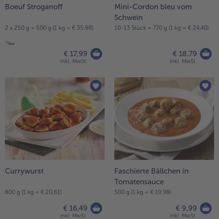
Boeuf Stroganoff
Mini-Cordon bleu vom
Schwein
2 x 250 g = 500 g (1 kg = € 35,98)
10-13 Stück = 770 g (1 kg = € 24,40)
€ 17,99
€ 18,79
inkl. MwSt.
inkl. MwSt.
Currywurst
Faschierte Bällchen in
Tomatensauce
800 g (1 kg = € 20,61)
500 g (1 kg = € 19,98)
€ 16,49
€ 9,99
inkl. MwSt.
inkl. MwSt.