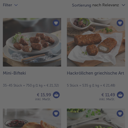
Liste.
nach Relevanz
Filter
Sortierung
alle Hausmannskost & Suppen
Obst
alle Obst
Brot & Gebäck
alle Brot & Gebäck
Süße Vielfalt
alle Süße Vielfalt
Confiserie & Feinkost
alle Confiserie & Feinkost
Wein & Spirituosen
alle Wein & Spirituosen
Küchenhelfer
alle Küchenhelfer
Mini-Bifteki
Hackröllchen griechische Art
35-45 Stück = 750 g (1 kg = € 21,32)
5 Stück = 535 g (1 kg = € 21,48)
€ 15,99
€ 11,49
inkl. MwSt.
inkl. MwSt.