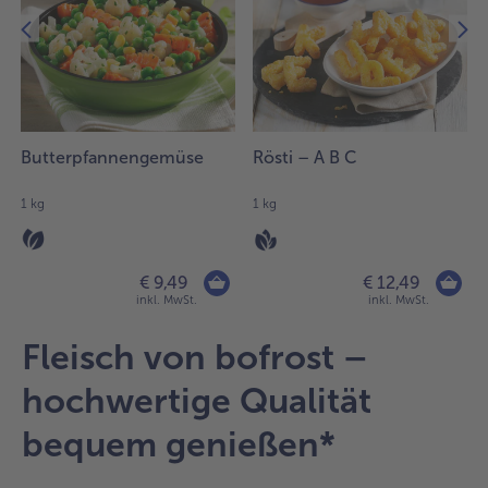
34
Artikel
in
der
Liste.
Butterpfannengemüse
Rösti – A B C
1 kg
1 kg
€ 9,49
€ 12,49
inkl. MwSt.
inkl. MwSt.
Fleisch von bofrost –
hochwertige Qualität
bequem genießen*