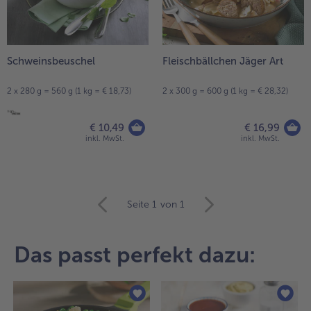
Schweinsbeuschel
Fleischbällchen Jäger Art
2 x 280 g = 560 g (1 kg = € 18,73)
2 x 300 g = 600 g (1 kg = € 28,32)
€ 10,49
€ 16,99
inkl. MwSt.
inkl. MwSt.
weiter
Seite 1
von 1
mit
der
Artikel-
Das passt perfekt dazu:
Übersicht.
Es
befinden
sich