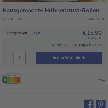
alle Hausmannskost & Suppen
Obst
Hausgemachte Hühnerbrust-Rollen
alle Obst
Brot & Gebäck
Art.-Nr.15419
Produktdetails
alle Brot & Gebäck
Süße Vielfalt
alle Süße Vielfalt
€ 15,99
Preisangabe
Confiserie & Feinkost
Verfügbarkeit?
Login
inkl. MwSt.
alle Confiserie & Feinkost
Wein & Spirituosen
6 Stück = 400 g
(1 kg = € 39,98)
alle Wein & Spirituosen
Küchenhelfer
in den Warenkorb
alle Küchenhelfer