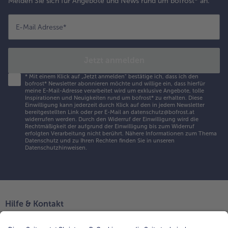
Melden Sie sich für Angebote und News rund um bofrost* an.
E-Mail Adresse
*
Jetzt anmelden
*
Mit einem Klick auf „Jetzt anmelden" bestätige ich, dass ich den
bofrost* Newsletter abonnieren möchte und willige ein, dass hierfür
meine E-Mail-Adresse verarbeitet wird um exklusive Angebote, tolle
Inspirationen und Neuigkeiten rund um bofrost* zu erhalten. Diese
Einwilligung kann jederzeit durch Klick auf den in jedem Newsletter
bereitgestellten Link oder per E-Mail an datenschutz@bofrost.at
widerrufen werden. Durch den Widerruf der Einwilligung wird die
Rechtmäßigkeit der aufgrund der Einwilligung bis zum Widerruf
erfolgten Verarbeitung nicht berührt. Nähere Informationen zum Thema
Datenschutz und zu Ihren Rechten finden Sie in unseren
Datenschutzhinweisen
.
Hilfe & Kontakt
Niederlassungen