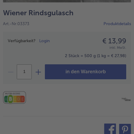
alle Hausmannskost & Suppen
Obst
Wiener Rindsgulasch
alle Obst
Brot & Gebäck
Art.-Nr.03373
Produktdetails
alle Brot & Gebäck
Süße Vielfalt
alle Süße Vielfalt
€ 13,99
Preisangabe
Confiserie & Feinkost
Verfügbarkeit?
Login
inkl. MwSt.
alle Confiserie & Feinkost
Wein & Spirituosen
2 Stück = 500 g
(1 kg = € 27,98)
alle Wein & Spirituosen
Küchenhelfer
in den Warenkorb
alle Küchenhelfer