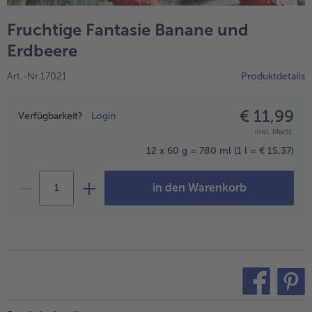
Fruchtige Fantasie Banane und
Erdbeere
Art.-Nr.17021
Produktdetails
€ 11,99
Preisangabe
Verfügbarkeit?
Login
inkl. MwSt.
12 x 60 g = 780 ml
(1 l = € 15,37)
in den Warenkorb
teilen
pin it