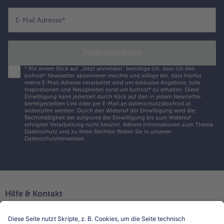
E-Mail Adresse
*
Jetzt anmelden
*
Mit einem Klick auf „Jetzt anmelden" bestätige ich, dass ich den
bofrost* Newsletter abonnieren möchte und willige ein, dass hierfür
meine E-Mail-Adresse verarbeitet wird um exklusive Angebote, tolle
Inspirationen und Neuigkeiten rund um bofrost* zu erhalten. Diese
Einwilligung kann jederzeit durch Klick auf den in jedem Newsletter
bereitgestellten Link oder per E-Mail an datenschutz@bofrost.at
widerrufen werden. Durch den Widerruf der Einwilligung wird die
Rechtmäßigkeit der aufgrund der Einwilligung bis zum Widerruf
erfolgten Verarbeitung nicht berührt. Nähere Informationen zum Thema
Datenschutz und zu Ihren Rechten finden Sie in unseren
Datenschutzhinweisen
.
Hilfe & Kontakt
Niederlassungen