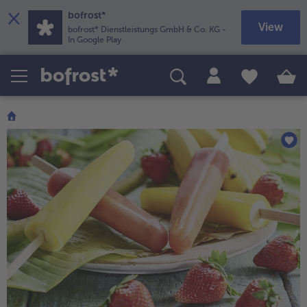
×
bofrost*
View
bofrost* Dienstleistungs GmbH & Co. KG
-
In Google Play
Themenwelten
Sommer
alle Sommer
Nur für kurze Zeit
alle Nur für kurze Zeit
Neuheiten
alle Neuheiten
Angebote
alle Angebote
Vegetarisch & Vegan
alle Vegetarisch & Vegan
Länderküche
alle Länderküche
Für kleine Genießer
alle Für kleine Genießer
bofrost*free
alle bofrost*free