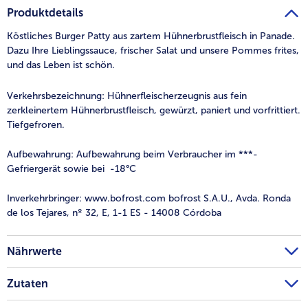
teilen
pin it
Produktdetails
Köstliches Burger Patty aus zartem Hühnerbrustfleisch in Panade.
Dazu Ihre Lieblingssauce, frischer Salat und unsere Pommes frites,
und das Leben ist schön.
Verkehrsbezeichnung:
Hühnerfleischerzeugnis aus fein
zerkleinertem Hühnerbrustfleisch, gewürzt, paniert und vorfrittiert.
Tiefgefroren.
Aufbewahrung:
Aufbewahrung beim Verbraucher im ***-
Gefriergerät sowie bei -18°C
Inverkehrbringer:
www.bofrost.com bofrost S.A.U., Avda. Ronda
de los Tejares, nº 32, E, 1-1 ES - 14008 Córdoba
Nährwerte
Zutaten