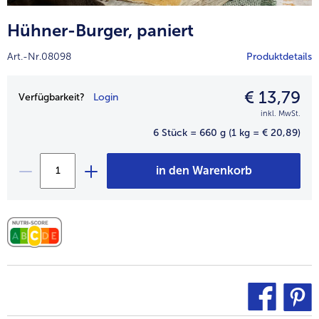
alle Hausmannskost & Suppen
Obst
Hühner-Burger, paniert
alle Obst
Brot & Gebäck
Art.-Nr.08098
Produktdetails
alle Brot & Gebäck
Süße Vielfalt
alle Süße Vielfalt
€ 13,79
Preisangabe
Confiserie & Feinkost
Verfügbarkeit?
Login
inkl. MwSt.
alle Confiserie & Feinkost
Wein & Spirituosen
6 Stück = 660 g
(1 kg = € 20,89)
alle Wein & Spirituosen
Küchenhelfer
in den Warenkorb
alle Küchenhelfer