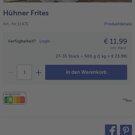
alle Hausmannskost & Suppen
Obst
Hühner Frites
alle Obst
Brot & Gebäck
Art.-Nr.11471
Produktdetails
alle Brot & Gebäck
Süße Vielfalt
alle Süße Vielfalt
€ 11,99
Preisangabe
Confiserie & Feinkost
Verfügbarkeit?
Login
inkl. MwSt.
alle Confiserie & Feinkost
Wein & Spirituosen
27-35 Stück = 500 g
(1 kg = € 23,98)
alle Wein & Spirituosen
Küchenhelfer
in den Warenkorb
alle Küchenhelfer