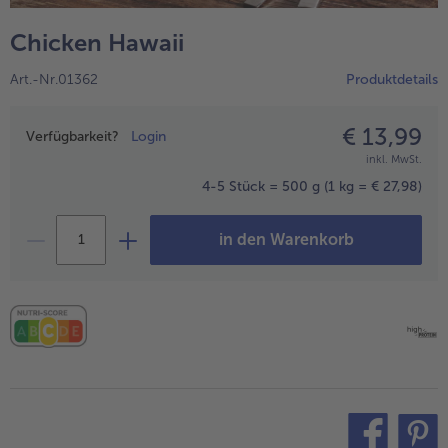
alle Hausmannskost & Suppen
Obst
Chicken Hawaii
alle Obst
Brot & Gebäck
Art.-Nr.01362
Produktdetails
alle Brot & Gebäck
Süße Vielfalt
alle Süße Vielfalt
€ 13,99
Preisangabe
Confiserie & Feinkost
Verfügbarkeit?
Login
inkl. MwSt.
alle Confiserie & Feinkost
Wein & Spirituosen
4-5 Stück = 500 g
(1 kg = € 27,98)
alle Wein & Spirituosen
Küchenhelfer
in den Warenkorb
alle Küchenhelfer