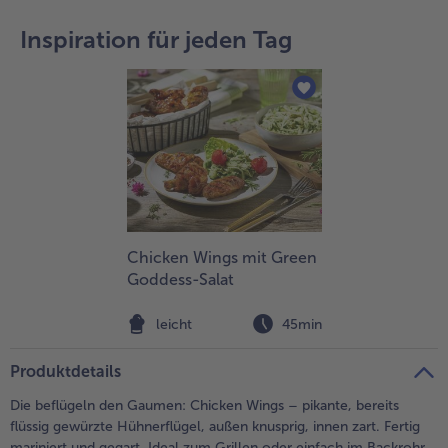
teilen
pin it
Inspiration für jeden Tag
Chicken Wings mit Green
Goddess-Salat
leicht
45min
Produktdetails
Die beflügeln den Gaumen: Chicken Wings – pikante, bereits
flüssig gewürzte Hühnerflügel, außen knusprig, innen zart. Fertig
mariniert und gegart. Ideal zum Grillen oder einfach im Backrohr