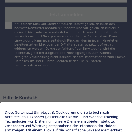
Jetzt anmelden
*
Mit einem Klick auf „Jetzt anmelden" bestätige ich, dass ich den
bofrost* Newsletter abonnieren möchte und willige ein, dass hierfür
meine E-Mail-Adresse verarbeitet wird um exklusive Angebote, tolle
Inspirationen und Neuigkeiten rund um bofrost* zu erhalten. Diese
Einwilligung kann jederzeit durch Klick auf den in jedem Newsletter
bereitgestellten Link oder per E-Mail an datenschutz@bofrost.at
widerrufen werden. Durch den Widerruf der Einwilligung wird die
Rechtmäßigkeit der aufgrund der Einwilligung bis zum Widerruf
erfolgten Verarbeitung nicht berührt. Nähere Informationen zum Thema
Datenschutz und zu Ihren Rechten finden Sie in unseren
Datenschutzhinweisen
.
Hilfe & Kontakt
Niederlassungen
Kontakt
FAQ