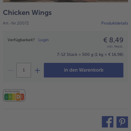
alle Hausmannskost & Suppen
Obst
Chicken Wings
alle Obst
Brot & Gebäck
Art.-Nr.20072
Produktdetails
alle Brot & Gebäck
Süße Vielfalt
alle Süße Vielfalt
€ 8,49
Preisangabe
Confiserie & Feinkost
Verfügbarkeit?
Login
inkl. MwSt.
alle Confiserie & Feinkost
Wein & Spirituosen
7-12 Stück = 500 g
(1 kg = € 16,98)
alle Wein & Spirituosen
Küchenhelfer
in den Warenkorb
alle Küchenhelfer