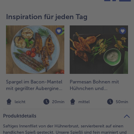
teilen
pin it
Inspiration für jeden Tag
Spargel im Bacon-Mantel
Parmesan Bohnen mit
mit gegrillter Aubergine
Hühnchen und
und Hähnchen-Spießli
Knoblauch-Skyr
leicht
20min
mittel
50min
Produktdetails
Saftiges Innenfilet von der Hühnerbrust, servierbereit auf einen
handlichen Spieß gesteckt. Unsere Spießli sind fein mariniert und