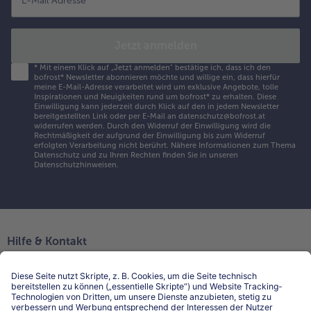
E-Mail Adresse
*
Jetzt anmelden
*
Mit einem Klick auf „Jetzt anmelden" bestätige ich, dass ich den
bofrost* Newsletter abonnieren möchte und willige ein, dass hierfür
meine E-Mail-Adresse verarbeitet wird um exklusive Angebote, tolle
Inspirationen und Neuigkeiten rund um bofrost* zu erhalten. Diese
Einwilligung kann jederzeit durch Klick auf den in jedem Newsletter
bereitgestellten Link oder per E-Mail an datenschutz@bofrost.at
widerrufen werden. Durch den Widerruf der Einwilligung wird die
Rechtmäßigkeit der aufgrund der Einwilligung bis zum Widerruf
erfolgten Verarbeitung nicht berührt. Nähere Informationen zum Thema
Datenschutz und zu Ihren Rechten finden Sie in unseren
Datenschutzhinweisen
.
Hilfe & Kontakt
Niederlassungen
Kontakt