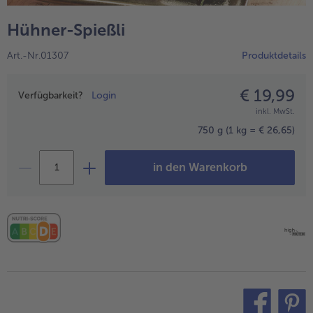
alle Hausmannskost & Suppen
Obst
Hühner-Spießli
alle Obst
Brot & Gebäck
Art.-Nr.01307
Produktdetails
alle Brot & Gebäck
Süße Vielfalt
alle Süße Vielfalt
€ 19,99
Preisangabe
Confiserie & Feinkost
Verfügbarkeit?
Login
inkl. MwSt.
alle Confiserie & Feinkost
Wein & Spirituosen
750 g
(1 kg = € 26,65)
alle Wein & Spirituosen
Küchenhelfer
in den Warenkorb
alle Küchenhelfer