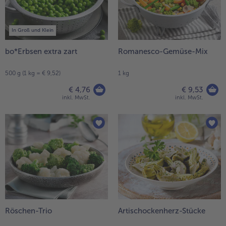
In Groß und Klein
bo*Erbsen extra zart
Romanesco-Gemüse-Mix
500 g (1 kg = € 9,52)
1 kg
€ 4,76
€ 9,53
inkl. MwSt.
inkl. MwSt.
Röschen-Trio
Artischockenherz-Stücke