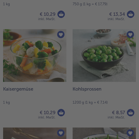
1 kg
750 g (1 kg = € 17,79)
€ 10,29
€ 13,34
inkl. MwSt.
inkl. MwSt.
Kaisergemüse
Kohlsprossen
1 kg
1200 g (1 kg = € 7,14)
€ 10,29
€ 8,57
inkl. MwSt.
inkl. MwSt.