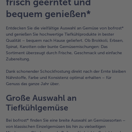
frisch geerntet und
befinden
sich
bequem genießen*
22
Artikel
in
Entdecken Sie die vielfältige Auswahl an Gemüse von bofrost*
der
und genießen Sie hochwertige Tiefkühlprodukte in bester
Liste.
Qualität – bequem nach Hause geliefert. Ob Brokkoli, Erbsen,
Spinat, Karotten oder bunte Gemüsemischungen: Das
Sortiment überzeugt durch Frische, Geschmack und einfache
Zubereitung.
Dank schonender Schockfrostung direkt nach der Ernte bleiben
Nährstoffe, Farbe und Konsistenz optimal erhalten – für
Genuss das ganze Jahr über.
Große Auswahl an
Tiefkühlgemüse
Bei bofrost* finden Sie eine breite Auswahl an Gemüsesorten –
von klassischen Einzelgemüsen bis hin zu vielseitigen