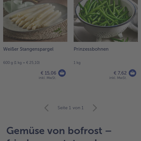
Weißer Stangenspargel
Prinzessbohnen
600 g (1 kg = € 25,10)
1 kg
€ 15,06
€ 7,62
inkl. MwSt.
inkl. MwSt.
weiter
Seite 1
von 1
mit
der
Artikel-
Gemüse von bofrost –
Übersicht.
Es