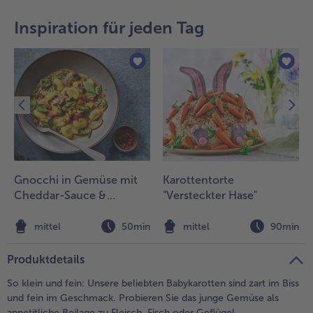
teilen
pin it
Inspiration für jeden Tag
Gnocchi in Gemüse mit
Karottentorte
Cheddar-Sauce &
"Versteckter Hase"
würzigem Crunch
n
mittel
50min
mittel
90min
Produktdetails
So klein und fein: Unsere beliebten Babykarotten sind zart im Biss
und fein im Geschmack. Probieren Sie das junge Gemüse als
appetitliche Beilage zu Fleisch, Fisch oder Geflügel.