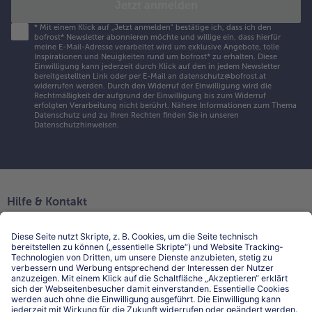
Jetzt anmelden
*
Mit einem Klick auf „Jetzt anmelden" bestätige ich, dass ich den
bofrost* Newsletter abonnieren möchte und willige ein, dass hierfür
meine E-Mail-Adresse verarbeitet wird um exklusive Angebote, tolle
Inspirationen und Neuigkeiten rund um bofrost* zu erhalten. Diese
Einwilligung kann jederzeit durch Klick auf den in jedem Newsletter
bereitgestellten Link oder per E-Mail an datenschutz@bofrost.at
widerrufen werden. Durch den Widerruf der Einwilligung wird die
Rechtmäßigkeit der aufgrund der Einwilligung bis zum Widerruf
erfolgten Verarbeitung nicht berührt. Nähere Informationen zum Thema
Datenschutz und zu Ihren Rechten finden Sie in unseren
Datenschutzhinweisen
.
Hilfe & Kontakt
Niederlassungen
Kontakt
FAQ
Service