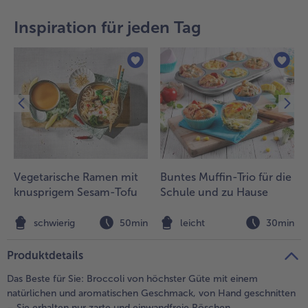
teilen
pin it
Inspiration für jeden Tag
Vegetarische Ramen mit
Buntes Muffin-Trio für die
knusprigem Sesam-Tofu
Schule und zu Hause
n
schwierig
50min
leicht
30min
Produktdetails
Das Beste für Sie: Broccoli von höchster Güte mit einem
natürlichen und aromatischen Geschmack, von Hand geschnitten
– Sie erhalten nur zarte und einwandfreie Röschen.