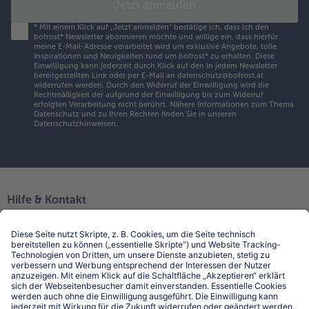
Jetzt anmelden
*
Mit einem Klick auf „Jetzt anmelden" bestätige ich, dass ich den
bofrost* Newsletter abonnieren möchte und willige ein, dass hierfür
meine E-Mail-Adresse verarbeitet wird um exklusive Angebote, tolle
Inspirationen und Neuigkeiten rund um bofrost* zu erhalten. Diese
Einwilligung kann jederzeit durch Klick auf den in jedem Newsletter
bereitgestellten Link oder per E-Mail an datenschutz@bofrost.at
widerrufen werden. Durch den Widerruf der Einwilligung wird die
Rechtmäßigkeit der aufgrund der Einwilligung bis zum Widerruf
erfolgten Verarbeitung nicht berührt. Nähere Informationen zum Thema
Datenschutz und zu Ihren Rechten finden Sie in unseren
Datenschutzhinweisen
.
Hilfe & Kontakt
Niederlassungen
Kontakt
FAQ
Service