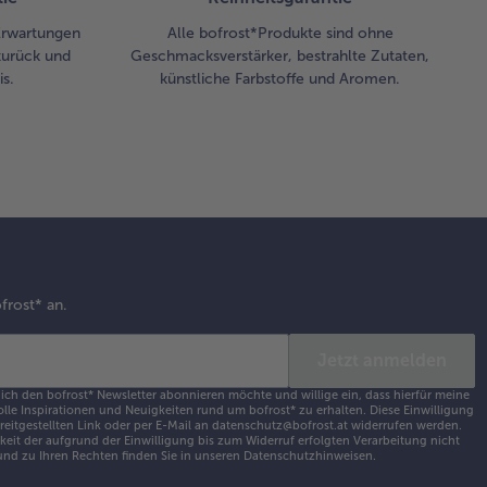
 Erwartungen
Alle bofrost*Produkte sind ohne
zurück und
Geschmacksverstärker, bestrahlte Zutaten,
s.
künstliche Farbstoffe und Aromen.
frost* an.
Jetzt anmelden
 ich den bofrost* Newsletter abonnieren möchte und willige ein, dass hierfür meine
olle Inspirationen und Neuigkeiten rund um bofrost* zu erhalten. Diese Einwilligung
ereitgestellten Link oder per E-Mail an datenschutz@bofrost.at widerrufen werden.
eit der aufgrund der Einwilligung bis zum Widerruf erfolgten Verarbeitung nicht
nd zu Ihren Rechten finden Sie in unseren
Datenschutzhinweisen
.