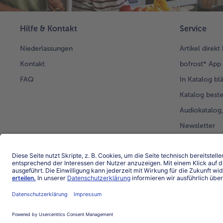
Hilfe & Kontakt
Service
Niederlassungen
Artikel direkt
Kontakt
bofrost* App
FAQ
In Katalog bl
Katalog beste
Audiokatalo
Newsletter
Kunden werb