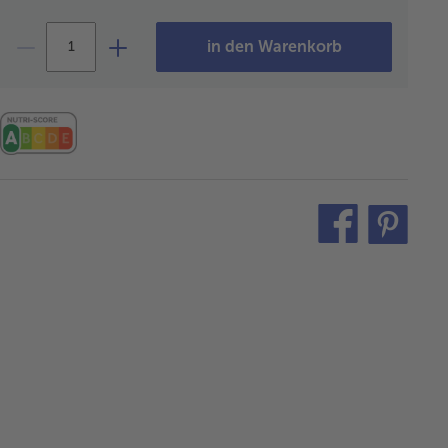
in den Warenkorb
teilen
pin
it