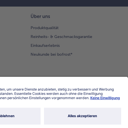
Über uns
Produktqualität
Reinheits- & Geschmacksgarantie
Einkaufserlebnis
Neukunde bei bofrost*
Land / Sprache wählen