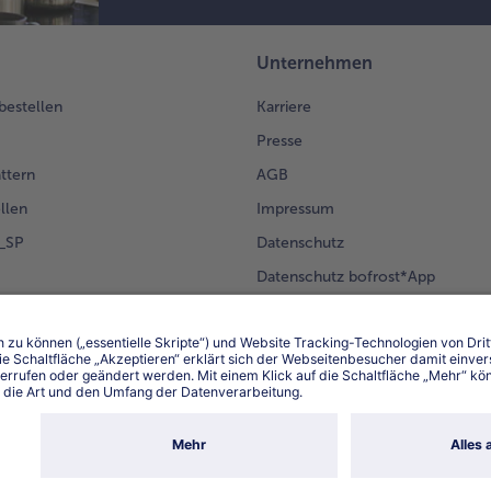
Unternehmen
 bestellen
Karriere
Presse
ättern
AGB
llen
Impressum
g_SP
Datenschutz
Datenschutz bofrost*App
en Kunden
Erklärung zur Barrierefreiheit