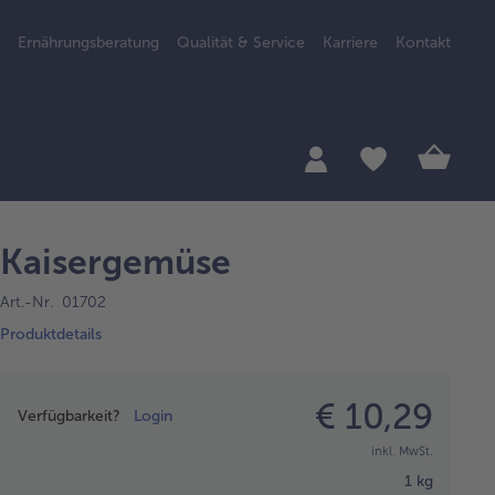
Ernährungsberatung
Qualität & Service
Karriere
Kontakt
Kaisergemüse
Art.-Nr. 01702
Produktdetails
Preisangabe
€ 10,29
Verfügbarkeit?
Login
inkl. MwSt.
1 kg