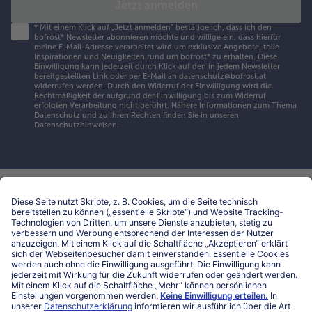
Jetzt anmelden
*
Mit einem Klick auf „Jetzt anmelden" bestätige ich, dass ich den
bofrost* Newsletter abonnieren möchte und willige ein, dass hierfür
meine E-Mail-Adresse verarbeitet wird um exklusive Angebote, tolle
Inspirationen und Neuigkeiten rund um bofrost* zu erhalten. Diese
Einwilligung kann jederzeit durch Klick auf den in jedem Newsletter
bereitgestellten Link oder per E-Mail an datenschutz@bofrost.at
widerrufen werden. Durch den Widerruf der Einwilligung wird die
Rechtmäßigkeit der aufgrund der Einwilligung bis zum Widerruf
erfolgten Verarbeitung nicht berührt. Nähere Informationen zum Thema
Datenschutz und zu Ihren Rechten finden Sie in unseren
Datenschutzhinweisen
.
Hilfe & Kontakt
Niederlassungen
Kontakt
FAQ
Service