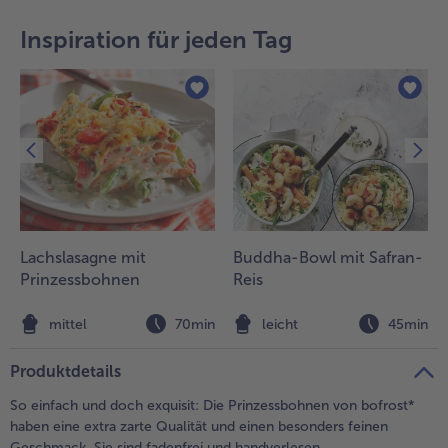
teilen
pin it
Inspiration für jeden Tag
Lachslasagne mit
Buddha-Bowl mit Safran-
Prinzessbohnen
Reis
n
mittel
70min
leicht
45min
Produktdetails
So einfach und doch exquisit: Die Prinzessbohnen von bofrost*
haben eine extra zarte Qualität und einen besonders feinen
Geschmack. Sie sind fadenfrei und handverlesen.