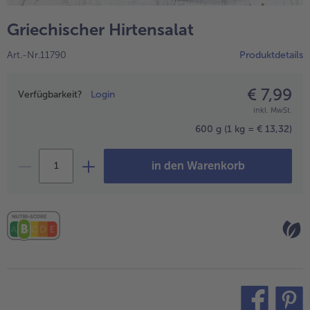
alle Hausmannskost & Suppen
Obst
Griechischer Hirtensalat
alle Obst
Brot & Gebäck
Art.-Nr.11790
Produktdetails
alle Brot & Gebäck
Süße Vielfalt
alle Süße Vielfalt
€ 7,99
Preisangabe
Confiserie & Feinkost
Verfügbarkeit?
Login
inkl. MwSt.
alle Confiserie & Feinkost
Wein & Spirituosen
600 g
(1 kg = € 13,32)
alle Wein & Spirituosen
Küchenhelfer
in den Warenkorb
alle Küchenhelfer