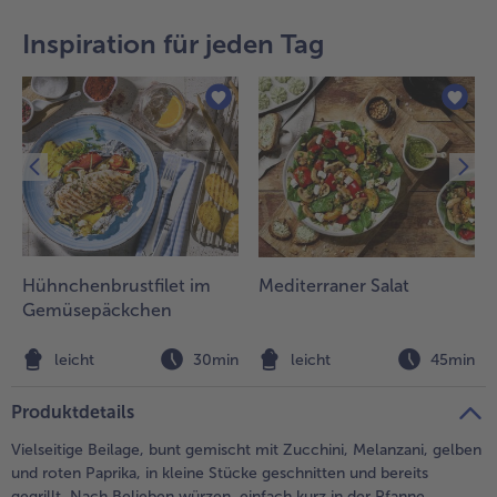
teilen
pin it
Inspiration für jeden Tag
Hühnchenbrustfilet im
Mediterraner Salat
Gemüsepäckchen
n
leicht
30min
leicht
45min
Produktdetails
Vielseitige Beilage, bunt gemischt mit Zucchini, Melanzani, gelben
und roten Paprika, in kleine Stücke geschnitten und bereits
gegrillt. Nach Belieben würzen, einfach kurz in der Pfanne