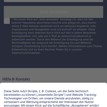
Jetzt anmelden
*
Mit einem Klick auf „Jetzt anmelden" bestätige ich, dass ich den
bofrost* Newsletter abonnieren möchte und willige ein, dass hierfür
meine E-Mail-Adresse verarbeitet wird um exklusive Angebote, tolle
Inspirationen und Neuigkeiten rund um bofrost* zu erhalten. Diese
Einwilligung kann jederzeit durch Klick auf den in jedem Newsletter
bereitgestellten Link oder per E-Mail an datenschutz@bofrost.at
widerrufen werden. Durch den Widerruf der Einwilligung wird die
Rechtmäßigkeit der aufgrund der Einwilligung bis zum Widerruf
erfolgten Verarbeitung nicht berührt. Nähere Informationen zum Thema
Datenschutz und zu Ihren Rechten finden Sie in unseren
Datenschutzhinweisen
.
Hilfe & Kontakt
Niederlassungen
Kontakt
FAQ