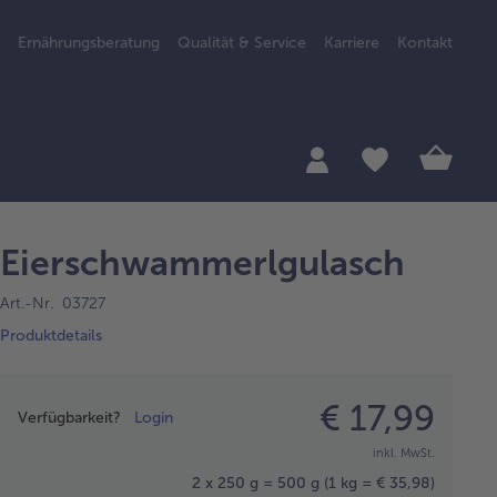
Ernährungsberatung
Qualität & Service
Karriere
Kontakt
Eierschwammerlgulasch
Art.-Nr. 03727
Produktdetails
Preisangabe
€ 17,99
Verfügbarkeit?
Login
inkl. MwSt.
2 x 250 g = 500 g
(1 kg = € 35,98)