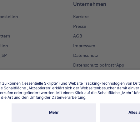
Unternehmen
 bestellen
Karriere
Presse
ättern
AGB
llen
Impressum
g_SP
Datenschutz
Datenschutz bofrost*App
en Kunden
Erklärung zur Barrierefreiheit