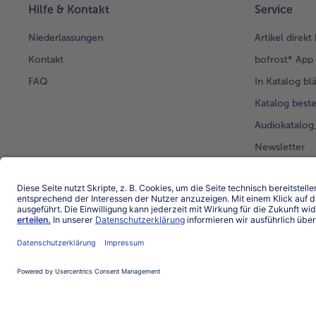
Hilfe & Kontakt
Service
Niederlassungen
Artikel direkt
Kontakt
bofrost* App
FAQ
In Katalog bl
Katalog beste
Audiokatalo
Newsletter
Kunden werb