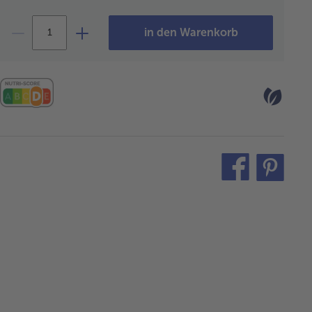
in den Warenkorb
teilen
pin
it