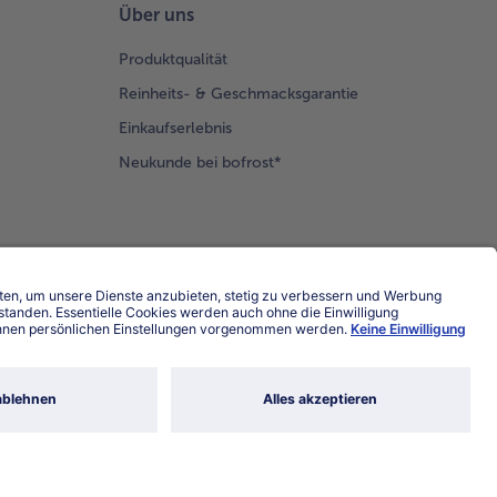
Über uns
Produktqualität
Reinheits- & Geschmacksgarantie
Einkaufserlebnis
Neukunde bei bofrost*
Land / Sprache wählen