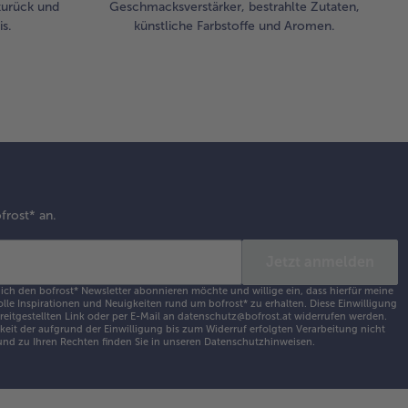
zurück und
Geschmacksverstärker, bestrahlte Zutaten,
s.
künstliche Farbstoffe und Aromen.
frost* an.
Jetzt anmelden
 ich den bofrost* Newsletter abonnieren möchte und willige ein, dass hierfür meine
olle Inspirationen und Neuigkeiten rund um bofrost* zu erhalten. Diese Einwilligung
ereitgestellten Link oder per E-Mail an datenschutz@bofrost.at widerrufen werden.
eit der aufgrund der Einwilligung bis zum Widerruf erfolgten Verarbeitung nicht
nd zu Ihren Rechten finden Sie in unseren
Datenschutzhinweisen
.