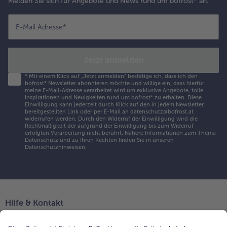
Melden Sie sich für Angebote und News rund um bofrost* an.
E-Mail Adresse
*
Jetzt anmelden
*
Mit einem Klick auf „Jetzt anmelden" bestätige ich, dass ich den
bofrost* Newsletter abonnieren möchte und willige ein, dass hierfür
meine E-Mail-Adresse verarbeitet wird um exklusive Angebote, tolle
Inspirationen und Neuigkeiten rund um bofrost* zu erhalten. Diese
Einwilligung kann jederzeit durch Klick auf den in jedem Newsletter
bereitgestellten Link oder per E-Mail an datenschutz@bofrost.at
widerrufen werden. Durch den Widerruf der Einwilligung wird die
Rechtmäßigkeit der aufgrund der Einwilligung bis zum Widerruf
erfolgten Verarbeitung nicht berührt. Nähere Informationen zum Thema
Datenschutz und zu Ihren Rechten finden Sie in unseren
Datenschutzhinweisen
.
Hilfe & Kontakt
Niederlassungen