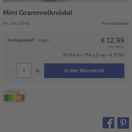
alle Hausmannskost & Suppen
Obst
Mini Grammelknödel
alle Obst
Brot & Gebäck
Art.-Nr.03042
Produktdetails
alle Brot & Gebäck
Süße Vielfalt
alle Süße Vielfalt
€ 12,99
Preisangabe
Confiserie & Feinkost
Verfügbarkeit?
Login
inkl. MwSt.
alle Confiserie & Feinkost
Wein & Spirituosen
15 Stück = 750 g
(1 kg = € 17,32)
alle Wein & Spirituosen
Küchenhelfer
in den Warenkorb
alle Küchenhelfer