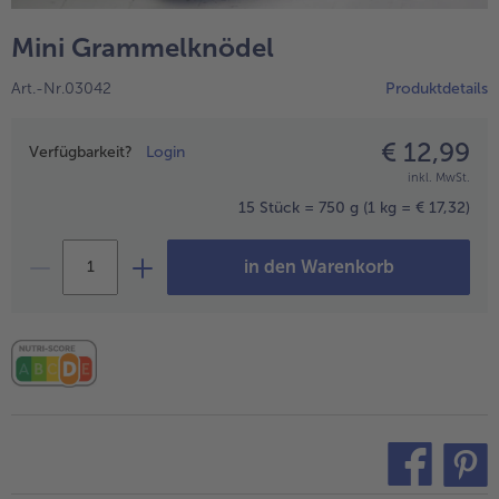
alle Hausmannskost & Suppen
Obst
Mini Grammelknödel
alle Obst
Brot & Gebäck
Art.-Nr.03042
Produktdetails
alle Brot & Gebäck
Süße Vielfalt
alle Süße Vielfalt
€ 12,99
Preisangabe
Confiserie & Feinkost
Verfügbarkeit?
Login
inkl. MwSt.
alle Confiserie & Feinkost
Wein & Spirituosen
15 Stück = 750 g
(1 kg = € 17,32)
alle Wein & Spirituosen
Küchenhelfer
in den Warenkorb
alle Küchenhelfer