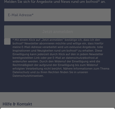
Melden Sie sich für Angebote und News rund um bofrost* an.
E-Mail Adresse
*
Jetzt anmelden
*
Mit einem Klick auf „Jetzt anmelden" bestätige ich, dass ich den
bofrost* Newsletter abonnieren möchte und willige ein, dass hierfür
meine E-Mail-Adresse verarbeitet wird um exklusive Angebote, tolle
Inspirationen und Neuigkeiten rund um bofrost* zu erhalten. Diese
Einwilligung kann jederzeit durch Klick auf den in jedem Newsletter
bereitgestellten Link oder per E-Mail an datenschutz@bofrost.at
widerrufen werden. Durch den Widerruf der Einwilligung wird die
Rechtmäßigkeit der aufgrund der Einwilligung bis zum Widerruf
erfolgten Verarbeitung nicht berührt. Nähere Informationen zum Thema
Datenschutz und zu Ihren Rechten finden Sie in unseren
Datenschutzhinweisen
.
Hilfe & Kontakt
Niederlassungen