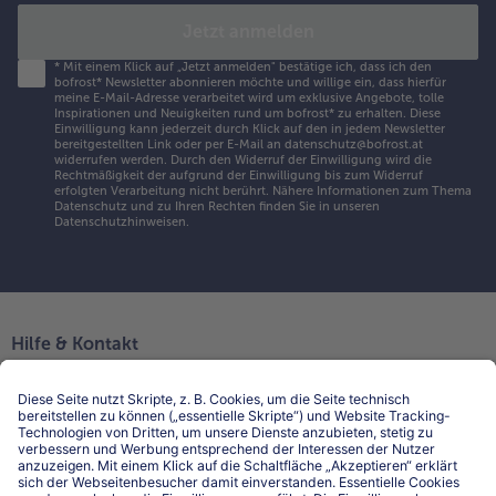
Jetzt anmelden
*
Mit einem Klick auf „Jetzt anmelden" bestätige ich, dass ich den
bofrost* Newsletter abonnieren möchte und willige ein, dass hierfür
meine E-Mail-Adresse verarbeitet wird um exklusive Angebote, tolle
Inspirationen und Neuigkeiten rund um bofrost* zu erhalten. Diese
Einwilligung kann jederzeit durch Klick auf den in jedem Newsletter
bereitgestellten Link oder per E-Mail an datenschutz@bofrost.at
widerrufen werden. Durch den Widerruf der Einwilligung wird die
Rechtmäßigkeit der aufgrund der Einwilligung bis zum Widerruf
erfolgten Verarbeitung nicht berührt. Nähere Informationen zum Thema
Datenschutz und zu Ihren Rechten finden Sie in unseren
Datenschutzhinweisen
.
Hilfe & Kontakt
Niederlassungen
Kontakt
FAQ