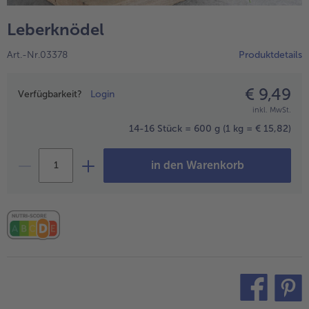
alle Hausmannskost & Suppen
Obst
Leberknödel
alle Obst
Brot & Gebäck
Art.-Nr.03378
Produktdetails
alle Brot & Gebäck
Süße Vielfalt
alle Süße Vielfalt
€ 9,49
Preisangabe
Confiserie & Feinkost
Verfügbarkeit?
Login
inkl. MwSt.
alle Confiserie & Feinkost
Wein & Spirituosen
14-16 Stück = 600 g
(1 kg = € 15,82)
alle Wein & Spirituosen
Küchenhelfer
in den Warenkorb
alle Küchenhelfer