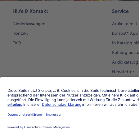
Hilfe & Kontakt
Service
Niederlassungen
Artikel direkt
Kontakt
bofrost* App
FAQ
In Katalog bl
Katalog beste
Audiokatalo
Newsletter
Kunden werb