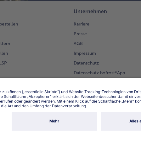
Unternehmen
 bestellen
Karriere
Presse
ättern
AGB
llen
Impressum
g_SP
Datenschutz
Datenschutz bofrost*App
en Kunden
Erklärung zur Barrierefreiheit