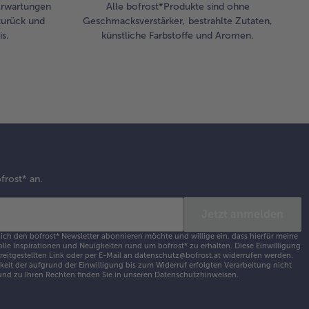
 Erwartungen
Alle bofrost*Produkte sind ohne
zurück und
Geschmacksverstärker, bestrahlte Zutaten,
s.
künstliche Farbstoffe und Aromen.
frost* an.
Jetzt anmelden
 ich den bofrost* Newsletter abonnieren möchte und willige ein, dass hierfür meine
olle Inspirationen und Neuigkeiten rund um bofrost* zu erhalten. Diese Einwilligung
ereitgestellten Link oder per E-Mail an datenschutz@bofrost.at widerrufen werden.
eit der aufgrund der Einwilligung bis zum Widerruf erfolgten Verarbeitung nicht
nd zu Ihren Rechten finden Sie in unseren
Datenschutzhinweisen
.