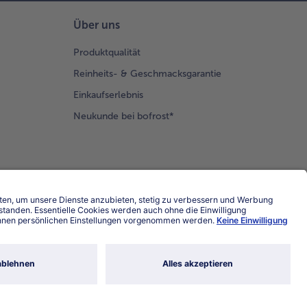
Über uns
Produktqualität
Reinheits- & Geschmacksgarantie
Einkaufserlebnis
Neukunde bei bofrost*
Land / Sprache wählen