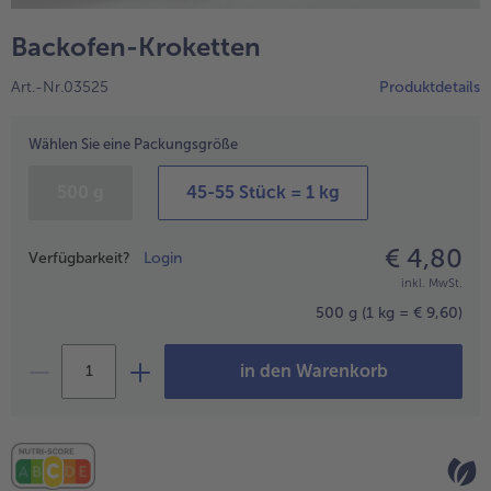
alle Hausmannskost & Suppen
Obst
Backofen-Kroketten
alle Obst
Brot & Gebäck
Art.-Nr.03525
Produktdetails
alle Brot & Gebäck
Süße Vielfalt
alle Süße Vielfalt
Wählen Sie eine Packungsgröße
Confiserie & Feinkost
alle Confiserie & Feinkost
Wein & Spirituosen
500 g
45-55 Stück = 1 kg
alle Wein & Spirituosen
Küchenhelfer
€ 4,80
Preisangabe
Verfügbarkeit?
Login
alle Küchenhelfer
inkl. MwSt.
500 g
(1 kg = € 9,60)
in den Warenkorb