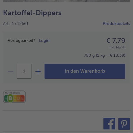
alle Hausmannskost & Suppen
Obst
Kartoffel-Dippers
alle Obst
Brot & Gebäck
Art.-Nr.15661
Produktdetails
alle Brot & Gebäck
Süße Vielfalt
alle Süße Vielfalt
€ 7,79
Preisangabe
Confiserie & Feinkost
Verfügbarkeit?
Login
inkl. MwSt.
alle Confiserie & Feinkost
Wein & Spirituosen
750 g
(1 kg = € 10,39)
alle Wein & Spirituosen
Küchenhelfer
in den Warenkorb
alle Küchenhelfer