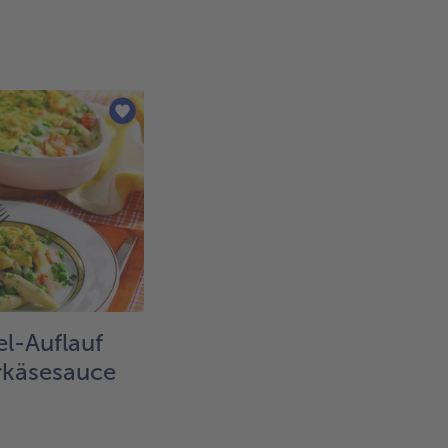
l-Auflauf
rkäsesauce