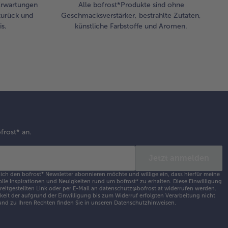
 Erwartungen
Alle bofrost*Produkte sind ohne
zurück und
Geschmacksverstärker, bestrahlte Zutaten,
s.
künstliche Farbstoffe und Aromen.
frost* an.
Jetzt anmelden
 ich den bofrost* Newsletter abonnieren möchte und willige ein, dass hierfür meine
olle Inspirationen und Neuigkeiten rund um bofrost* zu erhalten. Diese Einwilligung
ereitgestellten Link oder per E-Mail an datenschutz@bofrost.at widerrufen werden.
eit der aufgrund der Einwilligung bis zum Widerruf erfolgten Verarbeitung nicht
nd zu Ihren Rechten finden Sie in unseren
Datenschutzhinweisen
.