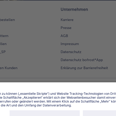
Unternehmen
 bestellen
Karriere
Presse
ättern
AGB
llen
Impressum
g_SP
Datenschutz
Datenschutz bofrost*App
en Kunden
Erklärung zur Barrierefreiheit