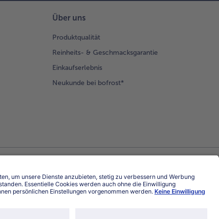
Über uns
Produktqualität
Reinheits- & Geschmacksgarantie
Einkaufserlebnis
Neukunde bei bofrost*
Land / Sprache wählen