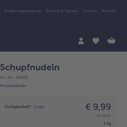
Ernährungsberatung
Qualität & Service
Karriere
Kontakt
Schupfnudeln
Art.-Nr. 00669
Produktdetails
Preisangabe
€ 9,99
Verfügbarkeit?
Login
inkl. MwSt.
1 kg