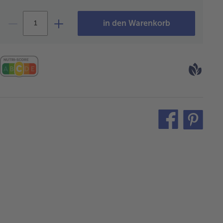
in den Warenkorb
teilen
pin
it