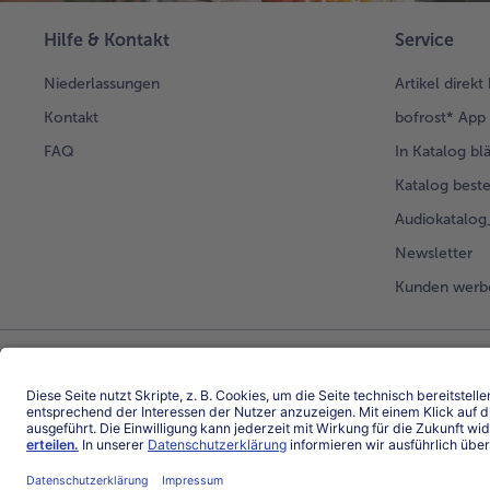
Hilfe & Kontakt
Service
Niederlassungen
Artikel direkt
Kontakt
bofrost* App
FAQ
In Katalog bl
Katalog beste
Audiokatalo
Newsletter
Kunden werb