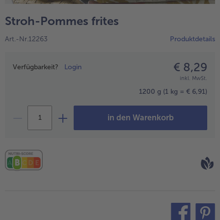
alle Hausmannskost & Suppen
Obst
Stroh-Pommes frites
alle Obst
Brot & Gebäck
Art.-Nr.12263
Produktdetails
alle Brot & Gebäck
Süße Vielfalt
alle Süße Vielfalt
€ 8,29
Preisangabe
Confiserie & Feinkost
Verfügbarkeit?
Login
inkl. MwSt.
alle Confiserie & Feinkost
Wein & Spirituosen
1200 g
(1 kg = € 6,91)
alle Wein & Spirituosen
Küchenhelfer
in den Warenkorb
alle Küchenhelfer