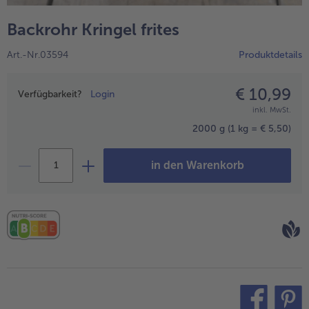
alle Hausmannskost & Suppen
Obst
Backrohr Kringel frites
alle Obst
Brot & Gebäck
Art.-Nr.03594
Produktdetails
alle Brot & Gebäck
Süße Vielfalt
alle Süße Vielfalt
€ 10,99
Preisangabe
Confiserie & Feinkost
Verfügbarkeit?
Login
inkl. MwSt.
alle Confiserie & Feinkost
Wein & Spirituosen
2000 g
(1 kg = € 5,50)
alle Wein & Spirituosen
Küchenhelfer
in den Warenkorb
alle Küchenhelfer