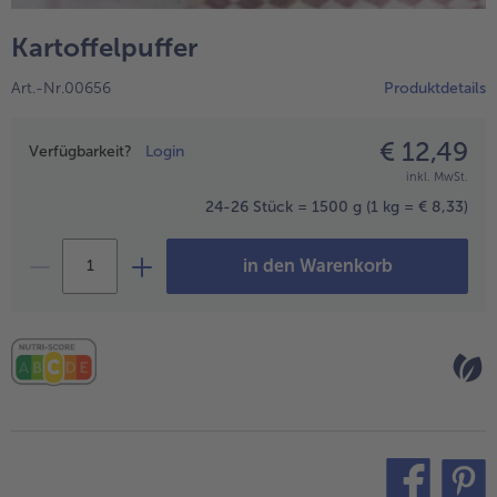
alle Hausmannskost & Suppen
Obst
Kartoffelpuffer
alle Obst
Brot & Gebäck
Art.-Nr.00656
Produktdetails
alle Brot & Gebäck
Süße Vielfalt
alle Süße Vielfalt
€ 12,49
Preisangabe
Confiserie & Feinkost
Verfügbarkeit?
Login
inkl. MwSt.
alle Confiserie & Feinkost
Wein & Spirituosen
24-26 Stück = 1500 g
(1 kg = € 8,33)
alle Wein & Spirituosen
Küchenhelfer
in den Warenkorb
alle Küchenhelfer