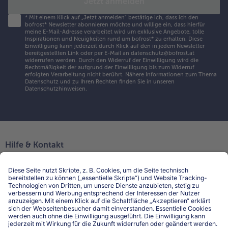
Jetzt anmelden
*
Mit einem Klick auf „Jetzt anmelden" bestätige ich, dass ich den
bofrost* Newsletter abonnieren möchte und willige ein, dass hierfür
meine E-Mail-Adresse verarbeitet wird um exklusive Angebote, tolle
Inspirationen und Neuigkeiten rund um bofrost* zu erhalten. Diese
Einwilligung kann jederzeit durch Klick auf den in jedem Newsletter
bereitgestellten Link oder per E-Mail an datenschutz@bofrost.at
widerrufen werden. Durch den Widerruf der Einwilligung wird die
Rechtmäßigkeit der aufgrund der Einwilligung bis zum Widerruf
erfolgten Verarbeitung nicht berührt. Nähere Informationen zum Thema
Datenschutz und zu Ihren Rechten finden Sie in unseren
Datenschutzhinweisen
.
Hilfe & Kontakt
Niederlassungen
Kontakt
FAQ
Service